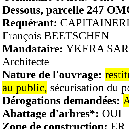
Dessous, parcelle 247 O
Requérant:
CAPITAINER
François BEETSCHEN
Mandataire:
YKERA SARL
Architecte
Nature de l'ouvrage:
resti
au public,
sécurisation du po
Dérogations demandées:
A
Abattage d'arbres*:
OUI
Zone de construction:
ER