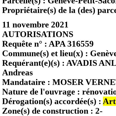
Parcelle(s) :
Genève-Petit-Saco
Propriétaire(s) de la (des) parce
11 novembre 2021
AUTORISATIONS
Requête n° :
APA 316559
Commune(s) et lieu(x) :
Genève
Requérant(e)(s) :
AVADIS ANL
Andreas
Mandataire :
MOSER VERNET 
Nature de l'ouvrage :
rénovati
Dérogation(s) accordée(s) :
Art
Zone(s) de construction :
2-