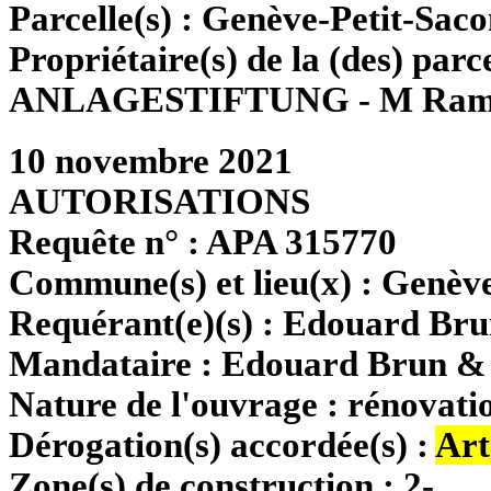
Parcelle(s) :
Genève-Petit-Saco
Propriétaire(s) de la (des) parce
ANLAGESTIFTUNG - M Ramir
10 novembre 2021
AUTORISATIONS
Requête n° :
APA 315770
Commune(s) et lieu(x) :
Genève
Requérant(e)(s) :
Edouard Brun
Mandataire :
Edouard Brun &
Nature de l'ouvrage :
rénovatio
Dérogation(s) accordée(s) :
Art
Zone(s) de construction :
2-