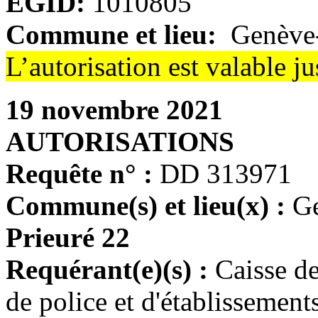
EGID:
1010805
Commune et lieu:
Genève-
L’autorisation est valable 
19 novembre 2021
AUTORISATIONS
Requête n° :
DD 313971
Commune(s) et lieu(x) :
Ge
Prieuré 22
Requérant(e)(s) :
Caisse d
de police et d'établissemen