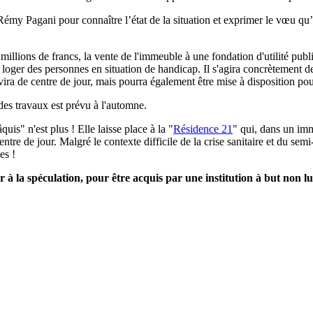
y Pagani pour connaître l’état de la situation et exprimer le vœu qu’u
illions de francs, la vente de l'immeuble à une fondation d'utilité pub
y loger des personnes en situation de handicap. Il s'agira concrètement de
a de centre de jour, mais pourra également être mise à disposition pour 
des travaux est prévu à l'automne.
is" n'est plus ! Elle laisse place à la "
Résidence 21
" qui, dans un im
ntre de jour. Malgré le contexte difficile de la crise sanitaire et du sem
es !
à la spéculation, pour être acquis par une institution à but non lu