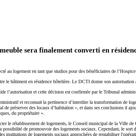
immeuble sera finalement converti en résiden
fecté au logement en tant que studios pour des bénéficiaires de l’Hospice
ttre le bâtiment en résidence hôtelière. Le DCTI donne son autorisation
’autorisation et cette décision est confirmée par le Tribunal administra
ministratif et reconnait la pertinence d’interdire la transformation de
l de préserver des locaux d’habitation », et dans ses conclusions il ajout
ues, du propriétaire ».
ter le rétablissement de logements, le Conseil municipal de la Ville de
 possibilité de promouvoir des logements sociaux. Cependant, le sort de 
r les institutions de logements sociaux approchées de rentabiliser l'opérat