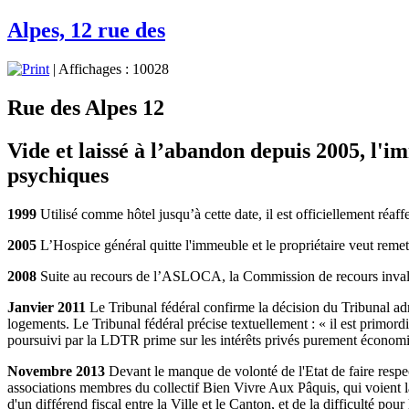
Alpes, 12 rue des
| Affichages : 10028
Rue des Alpes 12
Vide et laissé à l’abandon depuis 2005, l'
psychiques
1999
Utilisé comme hôtel jusqu’à cette date, il est officiellement réaf
2005
L’Hospice général quitte l'immeuble et le propriétaire veut reme
2008
Suite au recours de l’ASLOCA, la Commission de recours invalide l
Janvier 2011
Le Tribunal fédéral confirme la décision du Tribunal ad
logements. Le Tribunal fédéral précise textuellement : « il est primordia
poursuivi par la LDTR prime sur les intérêts privés purement économiq
Novembre 2013
Devant le manque de volonté de l'Etat de faire respec
associations membres du collectif Bien Vivre Aux Pâquis, qui voient la
d'un différend fiscal entre la Ville et le Canton, et de la difficulté pou