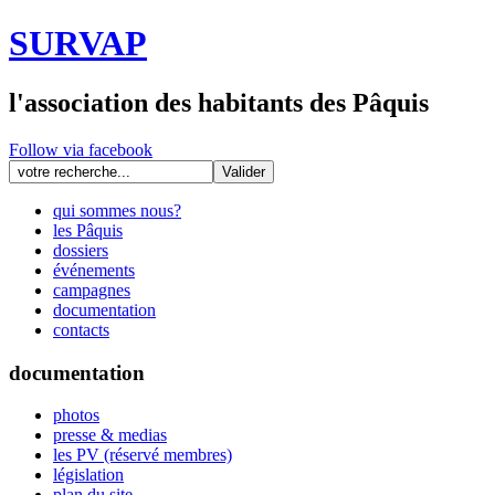
SURVAP
l'association des habitants des Pâquis
Follow via facebook
qui sommes nous?
les Pâquis
dossiers
événements
campagnes
documentation
contacts
documentation
photos
presse & medias
les PV (réservé membres)
législation
plan du site