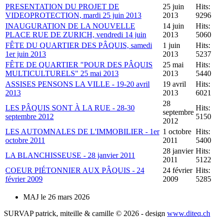
PRESENTATION DU PROJET DE
25 juin
Hits:
VIDEOPROTECTION, mardi 25 juin 2013
2013
9296
INAUGURATION DE LA NOUVELLE
14 juin
Hits:
PLACE RUE DE ZURICH, vendredi 14 juin
2013
5060
FÊTE DU QUARTIER DES PÂQUIS, samedi
1 juin
Hits:
1er juin 2013
2013
5237
FÊTE DE QUARTIER "POUR DES PÂQUIS
25 mai
Hits:
MULTICULTURELS" 25 mai 2013
2013
5440
ASSISES PENSONS LA VILLE - 19-20 avril
19 avril
Hits:
2013
2013
6021
28
LES PÂQUIS SONT À LA RUE - 28-30
Hits:
septembre
septembre 2012
5150
2012
LES AUTOMNALES DE L'IMMOBILIER - 1er
1 octobre
Hits:
octobre 2011
2011
5400
28 janvier
Hits:
LA BLANCHISSEUSE - 28 janvier 2011
2011
5122
COEUR PIÉTONNIER AUX PÂQUIS - 24
24 février
Hits:
février 2009
2009
5285
MAJ le 26 mars 2026
SURVAP patrick, miteille & camille © 2026 - design
www.diteq.ch