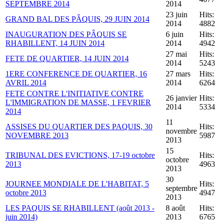
SEPTEMBRE 2014
2014
23 juin
Hits:
GRAND BAL DES PÂQUIS, 29 JUIN 2014
2014
4882
INAUGURATION DES PÂQUIS SE
6 juin
Hits:
RHABILLENT, 14 JUIN 2014
2014
4942
27 mai
Hits:
FETE DE QUARTIER, 14 JUIN 2014
2014
5243
1ERE CONFERENCE DE QUARTIER, 16
27 mars
Hits:
AVRIL 2014
2014
6264
FETE CONTRE L'INITIATIVE CONTRE
26 janvier
Hits:
L'IMMIGRATION DE MASSE, 1 FEVRIER
2014
5334
2014
11
ASSISES DU QUARTIER DES PAQUIS, 30
Hits:
novembre
NOVEMBRE 2013
5987
2013
15
TRIBUNAL DES EVICTIONS, 17-19 octobre
Hits:
octobre
2013
4963
2013
30
JOURNEE MONDIALE DE L'HABITAT, 5
Hits:
septembre
octobre 2013
4947
2013
LES PAQUIS SE RHABILLENT (août 2013 -
8 août
Hits:
juin 2014)
2013
6765