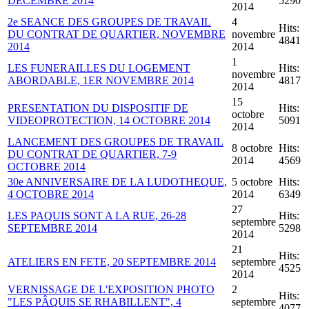
DECEMBRE 2014
5290
2014
2e SEANCE DES GROUPES DE TRAVAIL
4
Hits:
DU CONTRAT DE QUARTIER, NOVEMBRE
novembre
4841
2014
2014
1
LES FUNERAILLES DU LOGEMENT
Hits:
novembre
ABORDABLE, 1ER NOVEMBRE 2014
4817
2014
15
PRESENTATION DU DISPOSITIF DE
Hits:
octobre
VIDEOPROTECTION, 14 OCTOBRE 2014
5091
2014
LANCEMENT DES GROUPES DE TRAVAIL
8 octobre
Hits:
DU CONTRAT DE QUARTIER, 7-9
2014
4569
OCTOBRE 2014
30e ANNIVERSAIRE DE LA LUDOTHEQUE,
5 octobre
Hits:
4 OCTOBRE 2014
2014
6349
27
LES PAQUIS SONT A LA RUE, 26-28
Hits:
septembre
SEPTEMBRE 2014
5298
2014
21
Hits:
ATELIERS EN FETE, 20 SEPTEMBRE 2014
septembre
4525
2014
VERNISSAGE DE L'EXPOSITION PHOTO
2
Hits:
"LES PÂQUIS SE RHABILLENT", 4
septembre
4077