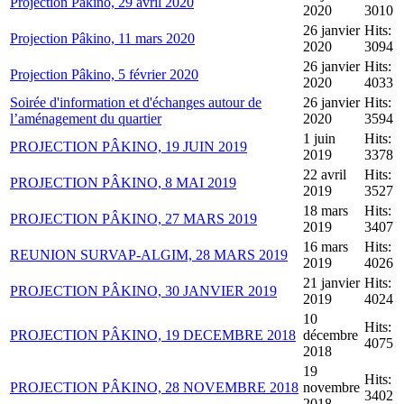
Projection Pâkino, 29 avril 2020
2020
3010
26 janvier
Hits:
Projection Pâkino, 11 mars 2020
2020
3094
26 janvier
Hits:
Projection Pâkino, 5 février 2020
2020
4033
Soirée d'information et d'échanges autour de
26 janvier
Hits:
l’aménagement du quartier
2020
3594
1 juin
Hits:
PROJECTION PÂKINO, 19 JUIN 2019
2019
3378
22 avril
Hits:
PROJECTION PÂKINO, 8 MAI 2019
2019
3527
18 mars
Hits:
PROJECTION PÂKINO, 27 MARS 2019
2019
3407
16 mars
Hits:
REUNION SURVAP-ALGIM, 28 MARS 2019
2019
4026
21 janvier
Hits:
PROJECTION PÂKINO, 30 JANVIER 2019
2019
4024
10
Hits:
PROJECTION PÂKINO, 19 DECEMBRE 2018
décembre
4075
2018
19
Hits:
PROJECTION PÂKINO, 28 NOVEMBRE 2018
novembre
3402
2018