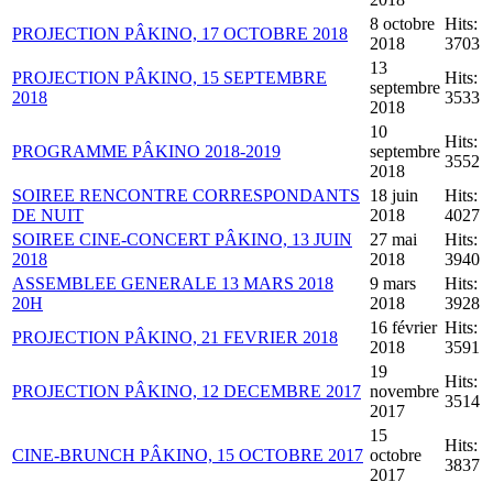
8 octobre
Hits:
PROJECTION PÂKINO, 17 OCTOBRE 2018
2018
3703
13
PROJECTION PÂKINO, 15 SEPTEMBRE
Hits:
septembre
2018
3533
2018
10
Hits:
PROGRAMME PÂKINO 2018-2019
septembre
3552
2018
SOIREE RENCONTRE CORRESPONDANTS
18 juin
Hits:
DE NUIT
2018
4027
SOIREE CINE-CONCERT PÂKINO, 13 JUIN
27 mai
Hits:
2018
2018
3940
ASSEMBLEE GENERALE 13 MARS 2018
9 mars
Hits:
20H
2018
3928
16 février
Hits:
PROJECTION PÂKINO, 21 FEVRIER 2018
2018
3591
19
Hits:
PROJECTION PÂKINO, 12 DECEMBRE 2017
novembre
3514
2017
15
Hits:
CINE-BRUNCH PÂKINO, 15 OCTOBRE 2017
octobre
3837
2017