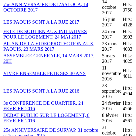
14
75e ANNIVERSAIRE DE L'ASLOCA, 14
Hits:
octobre
OCTOBRE 2017
3750
2017
16 juin
Hits:
LES PAQUIS SONT A LA RUE 2017
2017
4128
FETE DE SOUTIEN AUX INITIATIVES
24 mai
Hits:
POUR LE LOGEMENT, 24 MAI 2017
2017
3903
BILAN DE LA VIDEOPROTECTION AUX
23 mars
Hits:
PAQUIS, 23 MARS 2017
2017
4033
ASSEMBLEE GENERALE, 14 MARS 2017,
5 mars
Hits:
20H
2017
4025
11
Hits:
VIVRE ENSEMBLE FETE SES 30 ANS
novembre
4811
2016
23
Hits:
LES PAQUIS SONT A LA RUE 2016
septembre
4204
2016
3e CONFERENCE DE QUARTIER, 24
24 février
Hits:
FEVRIER 2016
2016
4566
DEBAT PUBLIC SUR LE LOGEMENT, 8
8 février
Hits:
FEVRIER 2016
2016
4561
31
25e ANNIVERSAIRE DE SURVAP, 31 octobre
Hits:
octobre
et 1er novembre 2015
4497