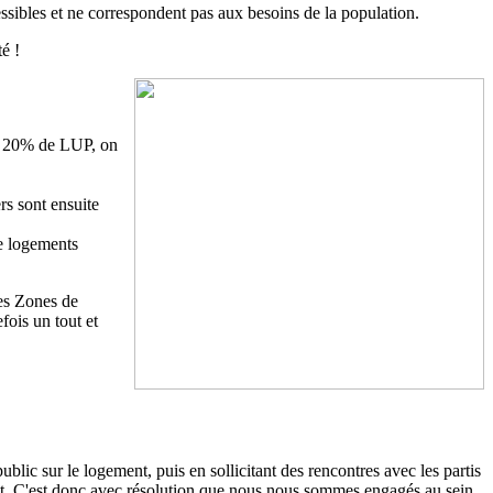
ssibles et ne correspondent pas aux besoins de la population.
é !
de 20% de LUP, on
rs sont ensuite
de logements
les Zones de
ois un tout et
c sur le logement, puis en sollicitant des rencontres avec les partis
but. C'est donc avec résolution que nous nous sommes engagés au sein