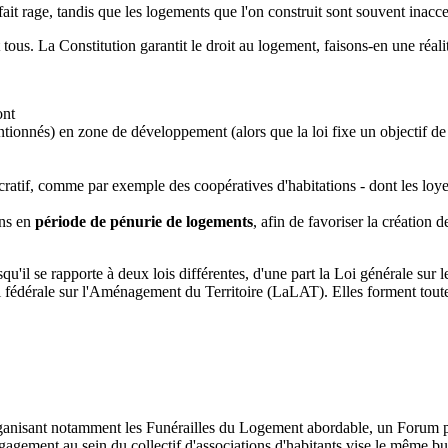
t rage, tandis que les logements que l'on construit sont souvent inacce
tous. La Constitution garantit le droit au logement, faisons-en une réalit
ont
tionnés) en zone de développement (alors que la loi fixe un objectif 
lucratif, comme par exemple des coopératives d'habitations - dont les loye
ins en
période de pénurie de logements
, afin de favoriser la création 
squ'il se rapporte à deux lois différentes, d'une part la Loi générale sur 
 fédérale sur l'Aménagement du Territoire (LaLAT). Elles forment toutef
nisant notamment les Funérailles du Logement abordable, un Forum publi
ngagement au sein du collectif d'associations d'habitants vise le même 