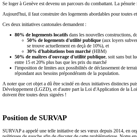
Se loger à Genève est devenu un parcours du combattant. La pénurie fai
Aujourd'hui, il faut construire des logements abordables pour toutes et 
Ces deux initiatives cantonales demandent :
80% de logements locatifs
dans les nouvelles constructions, d
50% de logements d'utilité publique
(aux loyers subven
se trouve actuellement en deçà de 10%), et
30% d'habitations bon marché
(HBM)
50% de maîtres d'ouvrage d'utilité publique
, soit sans but 
entre 15 et 20% plus bas que les prix du marché
l'imposition de limites aux possibilités de déclassement de terra
répondant aux besoins prépondérants de la population.
A noter que cet objet a dû être scindé en deux initiatives distinctes pui
Développement (LGZD), et d'autre part la Loi d'Application de la Loi
doivent être toutes deux signées !
Position de SURVAP
SURVAP a appelé une telle initiative de ses vœux depuis 2014, en orga
politiques de gauche afin de discuter de cette problématique. Notre e