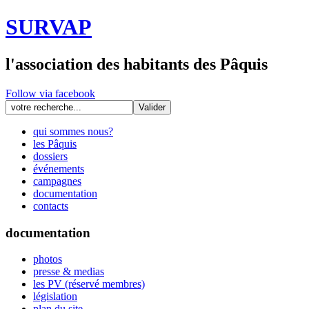
SURVAP
l'association des habitants des Pâquis
Follow via facebook
qui sommes nous?
les Pâquis
dossiers
événements
campagnes
documentation
contacts
documentation
photos
presse & medias
les PV (réservé membres)
législation
plan du site