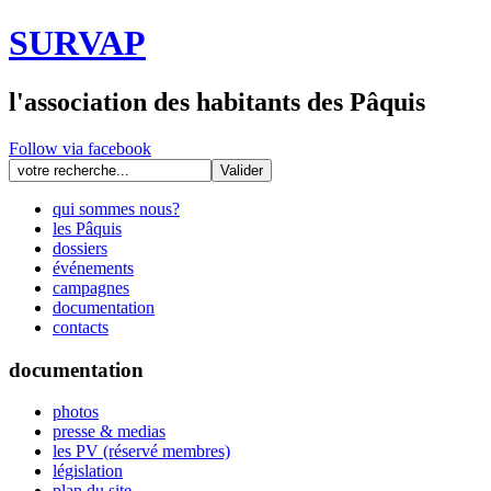
SURVAP
l'association des habitants des Pâquis
Follow via facebook
qui sommes nous?
les Pâquis
dossiers
événements
campagnes
documentation
contacts
documentation
photos
presse & medias
les PV (réservé membres)
législation
plan du site