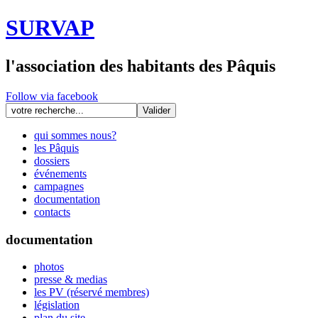
SURVAP
l'association des habitants des Pâquis
Follow via facebook
qui sommes nous?
les Pâquis
dossiers
événements
campagnes
documentation
contacts
documentation
photos
presse & medias
les PV (réservé membres)
législation
plan du site