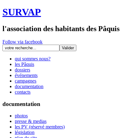
SURVAP
l'association des habitants des Pâquis
Follow via facebook
qui sommes nous?
les Pâquis
dossiers
événements
campagnes
documentation
contacts
documentation
photos
presse & medias
les PV (réservé membres)
législation
plan du site