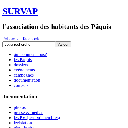
SURVAP
l'association des habitants des Pâquis
Follow via facebook
qui sommes nous?
les Pâquis
dossiers
événements
campagnes
documentation
contacts
documentation
photos
presse & medias
les PV (réservé membres)
législation
plan du site