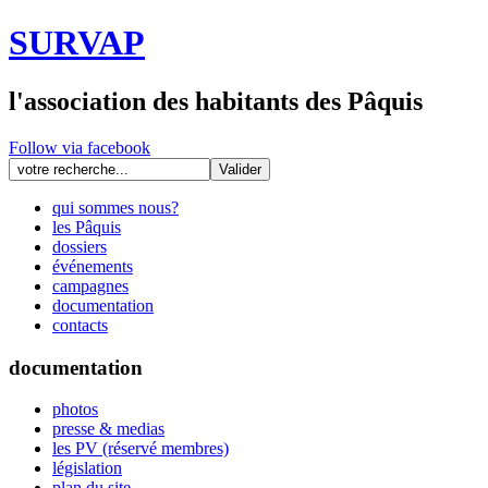
SURVAP
l'association des habitants des Pâquis
Follow via facebook
qui sommes nous?
les Pâquis
dossiers
événements
campagnes
documentation
contacts
documentation
photos
presse & medias
les PV (réservé membres)
législation
plan du site