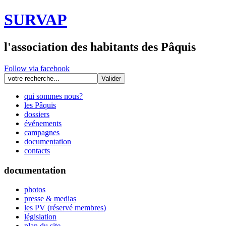
SURVAP
l'association des habitants des Pâquis
Follow via facebook
qui sommes nous?
les Pâquis
dossiers
événements
campagnes
documentation
contacts
documentation
photos
presse & medias
les PV (réservé membres)
législation
plan du site