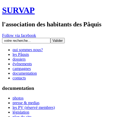
SURVAP
l'association des habitants des Pâquis
Follow via facebook
qui sommes nous?
les Pâquis
dossiers
événements
campagnes
documentation
contacts
documentation
photos
presse & medias
les PV (réservé membres)
législation
plan du site