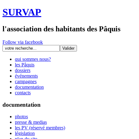
SURVAP
l'association des habitants des Pâquis
Follow via facebook
qui sommes nous?
les Pâquis
dossiers
événements
campagnes
documentation
contacts
documentation
photos
presse & medias
les PV (réservé membres)
législation
plan du site