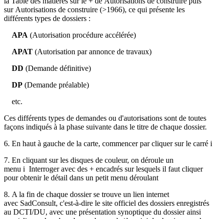
la
Table des matières
sur le
+
de
Autorisations de construire
puis
sur
Autorisations de construire
(>1966), ce qui présente les
différents types de dossiers :
APA
(Autorisation procédure accélérée)
APAT
(Autorisation par annonce de travaux)
DD
(Demande définitive)
DP
(Demande préalable)
etc.
Ces différents types de demandes ou d'autorisations sont de toutes
façons indiqués à la phase suivante dans le titre de chaque dossier.
6.
En haut à gauche de la carte, commencer par cliquer sur le carré
i
7.
En cliquant sur les disques de couleur, on déroule un
menu
i
Interroger
avec des
+
encadrés sur lesquels il faut cliquer
pour obtenir le détail dans un petit menu déroulant
8.
A la fin de chaque dossier se trouve un lien internet
avec
SadConsult
, c'est-à-dire le site officiel des dossiers enregistrés
au DCTI/DU, avec une présentation
synoptique du dossier
ainsi