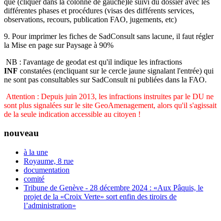
que
(cliquer dans la colonne de gauche)
le
suivi du dossier
avec les
différentes phases et procédures (visas des différents services,
observations, recours, publication FAO, jugements, etc)
9.
Pour imprimer les fiches de SadConsult sans lacune, il faut régler
la
Mise en page
sur
Paysage
à
90%
NB :
l'avantage de
geodat
est qu'il indique les
infractions
INF
constatées
(en
cliquant sur le cercle jaune signalant l'entrée)
qui
ne sont pas consultables sur
SadConsult
ni publiées dans la FAO.
Attention : Depuis juin 2013, les infractions instruites par le DU ne
sont plus signalées sur le site GeoAmenagement, alors qu'il s'agissait
de la seule indication accessible au citoyen !
nouveau
à la une
Royaume, 8 rue
documentation
comité
Tribune de Genève - 28 décembre 2024 : «Aux Pâquis, le
projet de la «Croix Verte» sort enfin des tiroirs de
l’administration»