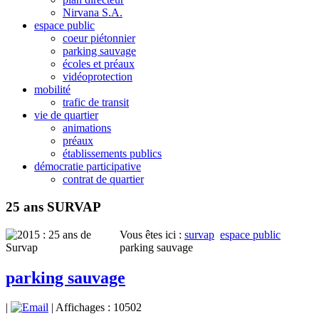
Nirvana S.A.
espace public
coeur piétonnier
parking sauvage
écoles et préaux
vidéoprotection
mobilité
trafic de transit
vie de quartier
animations
préaux
établissements publics
démocratie participative
contrat de quartier
25 ans SURVAP
Vous êtes ici :
survap
espace public
parking sauvage
parking sauvage
|
| Affichages : 10502