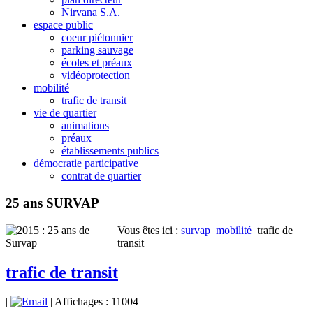
Nirvana S.A.
espace public
coeur piétonnier
parking sauvage
écoles et préaux
vidéoprotection
mobilité
trafic de transit
vie de quartier
animations
préaux
établissements publics
démocratie participative
contrat de quartier
25 ans SURVAP
Vous êtes ici :
survap
mobilité
trafic de
transit
trafic de transit
|
| Affichages : 11004