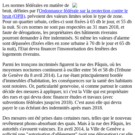
Les normes fédérales en matière de
bruit, définies par l'
Ordonnance fédérale sur la protection contre le
bruit (OPB)
, prévoient des valeurs limites selon le type de zone.
Pour un quartier urbain, celles-ci sont fixées à 65 db le jour, et 55 db
la nuit. Si ces normes ne sont pas respectées au 31 mars 2018, et
faute de dérogations, les propriétaires des bâtiments riverains
pourront demander à être indemnisés. Si même les valeurs d'alarme
sont dépassées (fixées elles en zone urbaine à 70 db le jour et 65 db
la nuit), l'Etat devra financer l'insonorisation des fenêtres des
logements riverains.
Parmi les tronçons incriminés figurent la rue des Pâquis, où les
moyennes nocturnes continuent à osciller entre 56 et 58 db (Tribune
de Genève du 8 avril 2014). La rue étant principalement bordée
d'immeubles d'habitation, les conséquences sur la santé des habitants
sont notoires. Or, particularité genevoise, si comme partout le canton
décide des mesures à appliquer, ici c'est la Ville qui est propriétaire
des rues et qui devra donc financer études et travaux (avec
subventions fédérales jusqu'en 2018). C'est aussi elle qui devra
payer le cas échéant des indemnités après mars 2018.
Des mesures ont été prises dans certaines rues, telles que le nouveau
revêtement phono-absorbant des quais. Mais à la rue des Pâquis, les
autorités s'avouent vaincues. En avril 2014, la Ville de Genève a
sollicité une "autorisation d'allègement" (soit une dérogation) car elle