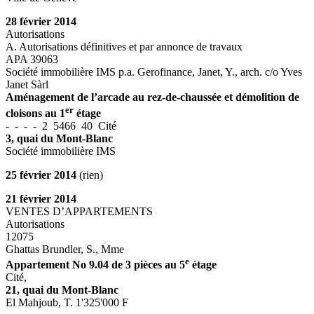
28 février 2014
Autorisations
A. Autorisations définitives et par annonce de travaux
APA 39063
Société immobilière IMS p.a. Gerofinance, Janet, Y., arch. c/o Yves
Janet Sàrl
Aménagement de l’arcade au rez-de-chaussée et démolition de
er
cloisons au 1
étage
- - - - 2 5466 40 Cité
3, quai du Mont-Blanc
Société immobilière IMS
25
février 2014
(rien)
21 février 2014
VENTES D’APPARTEMENTS
Autorisations
12075
Ghattas Brundler, S., Mme
e
Appartement No 9.04 de 3 pièces au 5
étage
Cité,
21, quai du Mont-Blanc
El Mahjoub, T. 1'325'000 F