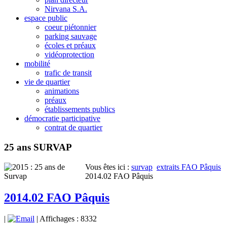
Nirvana S.A.
espace public
coeur piétonnier
parking sauvage
écoles et préaux
vidéoprotection
mobilité
trafic de transit
vie de quartier
animations
préaux
établissements publics
démocratie participative
contrat de quartier
25 ans SURVAP
Vous êtes ici :
survap
extraits FAO Pâquis
2014.02 FAO Pâquis
2014.02 FAO Pâquis
|
| Affichages : 8332