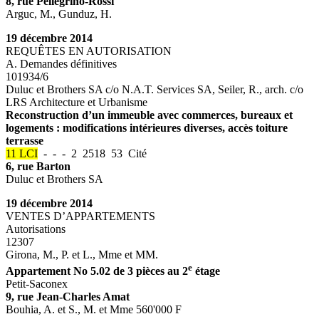
8, rue Pellegrino-Rossi
Arguc, M., Gunduz, H.
19 décembre 2014
REQUÊTES EN AUTORISATION
A. Demandes définitives
101934/6
Duluc et Brothers SA c/o N.A.T. Services SA, Seiler, R., arch. c/o
LRS Architecture et Urbanisme
Reconstruction d’un immeuble avec commerces, bureaux et
logements : modifications intérieures diverses, accès toiture
terrasse
11 LCI
- - - 2 2518 53 Cité
6, rue Barton
Duluc et Brothers SA
19 décembre 2014
VENTES D’APPARTEMENTS
Autorisations
12307
Girona, M., P. et L., Mme et MM.
e
Appartement No 5.02 de 3 pièces au 2
étage
Petit-Saconex
9, rue Jean-Charles Amat
Bouhia, A. et S., M. et Mme 560'000 F