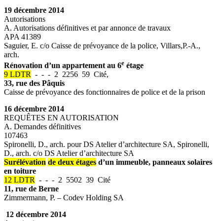
19 décembre 2014
Autorisations
A. Autorisations définitives et par annonce de travaux
APA 41389
Saguier, E. c/o Caisse de prévoyance de la police, Villars,P.-A.,
arch.
e
Rénovation d’un appartement au 6
étage
9 LDTR
- - - 2 2256 59 Cité,
33, rue des Pâquis
Caisse de prévoyance des fonctionnaires de police et de la prison
16 décembre 2014
REQUÊTES EN AUTORISATION
A. Demandes définitives
107463
Spironelli, D., arch. pour DS Atelier d’architecture SA, Spironelli,
D., arch. c/o DS Atelier d’architecture SA
Surélévation
de deux étages
d’un immeuble, panneaux solaires
en toiture
12 LDTR
- - - 2 5502 39 Cité
11, rue de Berne
Zimmermann, P. – Codev Holding SA
12 décembre 2014