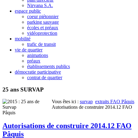
Nirvana S.A.
espace public
coeur piétonnier
parking sauvage
écoles et préaux
vidéoprotection
mobilité
trafic de transit
vie de quartier
animations
préaux
établissements publics
démocratie participative
contrat de quartier
25 ans SURVAP
Vous êtes ici :
survap
extraits FAO Pâquis
Autorisations de construire 2014.12 FAO
Pâquis
Autorisations de construire 2014.12 FAO
Pâquis