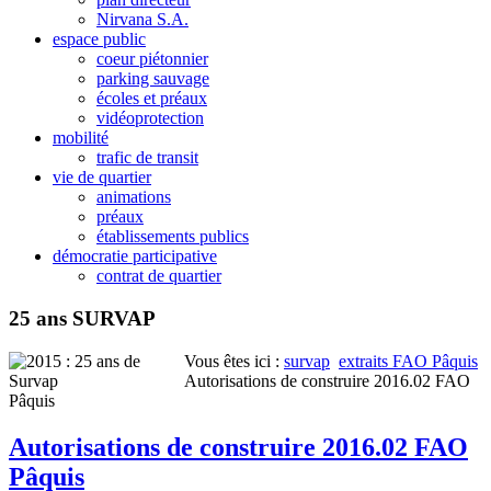
Nirvana S.A.
espace public
coeur piétonnier
parking sauvage
écoles et préaux
vidéoprotection
mobilité
trafic de transit
vie de quartier
animations
préaux
établissements publics
démocratie participative
contrat de quartier
25 ans SURVAP
Vous êtes ici :
survap
extraits FAO Pâquis
Autorisations de construire 2016.02 FAO
Pâquis
Autorisations de construire 2016.02 FAO
Pâquis