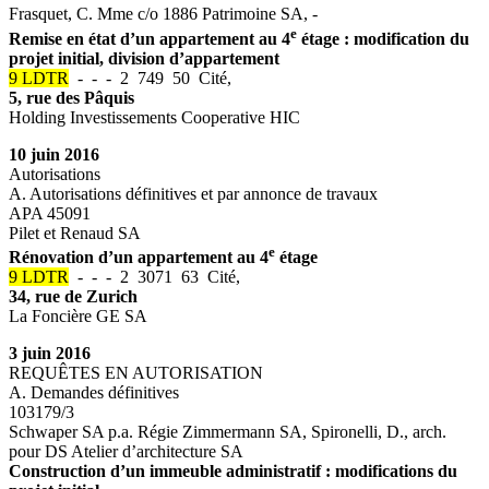
Frasquet, C. Mme c/o 1886 Patrimoine SA, -
e
Remise en état d’un appartement au 4
étage : modification du
projet initial, division d’appartement
9 LDTR
- - - 2 749 50 Cité,
5, rue des Pâquis
Holding Investissements Cooperative HIC
10 juin 2016
Autorisations
A. Autorisations définitives et par annonce de travaux
APA 45091
Pilet et Renaud SA
e
Rénovation d’un appartement au 4
étage
9 LDTR
- - - 2 3071 63 Cité,
34, rue de Zurich
La Foncière GE SA
3 juin 2016
REQUÊTES EN AUTORISATION
A. Demandes définitives
103179/3
Schwaper SA p.a. Régie Zimmermann SA, Spironelli, D., arch.
pour DS Atelier d’architecture SA
Construction d’un immeuble administratif : modifications du