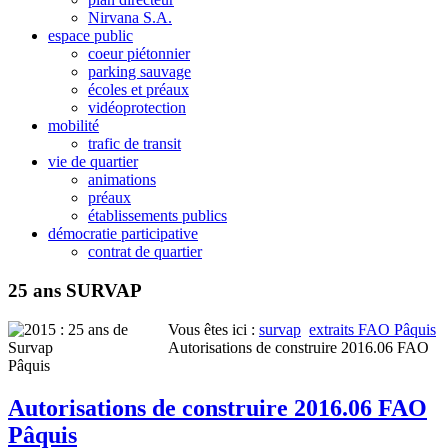
Nirvana S.A.
espace public
coeur piétonnier
parking sauvage
écoles et préaux
vidéoprotection
mobilité
trafic de transit
vie de quartier
animations
préaux
établissements publics
démocratie participative
contrat de quartier
25 ans SURVAP
Vous êtes ici :
survap
extraits FAO Pâquis
Autorisations de construire 2016.06 FAO
Pâquis
Autorisations de construire 2016.06 FAO
Pâquis