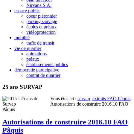
Nirvana S.A.
espace public
coeur piétonnier
parking sauvage
écoles et préaux
vidéoprotection
mobilité
trafic de transit
vie de quartier
animations
préaux
établissements publics
démocratie participative
contrat de quartier
25 ans SURVAP
Vous êtes ici :
survap
extraits FAO Pâquis
Autorisations de construire 2016.10 FAO
Pâquis
Autorisations de construire 2016.10 FAO
Pâquis