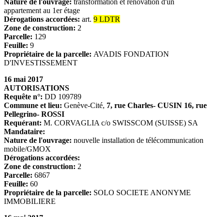
Nature de l'ouvrage:
transformation et rénovation d'un
appartement au 1er étage
Dérogations accordées:
art.
9 LDTR
Zone de construction:
2
Parcelle:
129
Feuille:
9
Propriétaire de la parcelle:
AVADIS FONDATION
D'INVESTISSEMENT
16 mai 2017
AUTORISATIONS
Requête n°:
DD 109789
Commune et lieu:
Genève-Cité,
7, rue Charles- CUSIN 16, rue
Pellegrino- ROSSI
Requérant:
M. CORVAGLIA c/o SWISSCOM (SUISSE) SA
Mandataire:
Nature de l'ouvrage:
nouvelle installation de télécommunication
mobile/GMOX
Dérogations accordées:
Zone de construction:
2
Parcelle:
6867
Feuille:
60
Propriétaire de la parcelle:
SOLO SOCIETE ANONYME
IMMOBILIERE