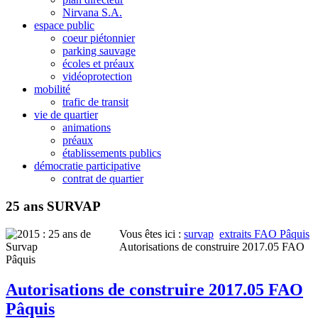
Nirvana S.A.
espace public
coeur piétonnier
parking sauvage
écoles et préaux
vidéoprotection
mobilité
trafic de transit
vie de quartier
animations
préaux
établissements publics
démocratie participative
contrat de quartier
25 ans SURVAP
Vous êtes ici :
survap
extraits FAO Pâquis
Autorisations de construire 2017.05 FAO
Pâquis
Autorisations de construire 2017.05 FAO
Pâquis