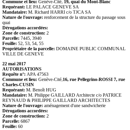
Commune et lieu:
Genève-Cité,
19, quai du Mont-Blanc
Requérant:
LE PALACE GENEVE SA
Mandataire:
M. Richard HARRI c/o TJCA SA
Nature de l'ouvrage:
renforcement de la structure du passage sous
quai
Dérogations accordées:
Zone de construction:
2
Parcelle:
7445, 3940
Feuille:
52, 53, 54, 55
Propriétaire de la parcelle:
DOMAINE PUBLIC COMMUNAL
VILLE DE GENEVE
22 mai 2017
AUTORISATIONS
Requête n°:
APA 47563
Commune et lieu:
Genève-Cité,
16, rue Pellegrino-ROSSI 7, rue
Charles-CUSIN
Requérant:
M. Benoît HUG
Mandataire:
M. Philippe GAILLARD Architecte c/o PATRICE
REYNAUD & PHILIPPE GAILLARD ARCHITECTES
Nature de l'ouvrage:
aménagement d'une sandwicherie
Dérogations accordées:
Zone de construction:
2
Parcelle:
6867
Feuille:
60