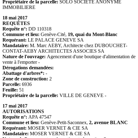
Propriétaire de la parcelle:
SOLO SOCIETE ANONYME
IMMOBILIERE
18 mai 2017
REQUÊTES
Requête n°:
DD 110318
Commune et lieu:
Genève-Cité,
19, quai du Mont-Blanc
Requérant:
LE PALACE GENEVE SA
Mandataire:
M. Marc AEBY, Architecte chez DUBOUCHET-
CONTAT-AEBY ARCHITECTES ASSOCIES SA
Nature de l'ouvrage:
Agencement d'une boutique d'alimentation de
vente à l'emporter -
Dérogations demandées:
Abattage d'arbres*:
-
Zone de construction:
2
Parcelle:
6936
Feuille:
51
Propriétaire de la parcelle:
VILLE DE GENEVE -
17 mai 2017
AUTORISATIONS
Requête n°:
APA 47547
Commune et lieu:
Genève-Petit-Saconnex,
2, avenue BLANC
Requérant:
MOSER VERNET & CIE SA
Mandataire:
MOSER VERNET & CIE SA