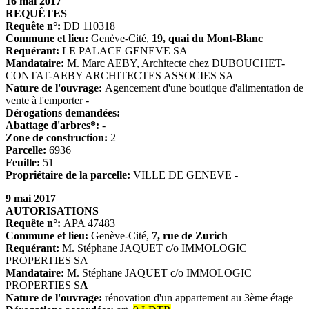
16 mai 2017
REQUÊTES
Requête n°:
DD 110318
Commune et lieu:
Genève-Cité,
19, quai du Mont-Blanc
Requérant:
LE PALACE GENEVE SA
Mandataire:
M. Marc AEBY, Architecte chez DUBOUCHET-
CONTAT-AEBY ARCHITECTES ASSOCIES SA
Nature de l'ouvrage:
Agencement d'une boutique d'alimentation de
vente à l'emporter -
Dérogations demandées:
Abattage d'arbres*:
-
Zone de construction:
2
Parcelle:
6936
Feuille:
51
Propriétaire de la parcelle:
VILLE DE GENEVE -
9 mai 2017
AUTORISATIONS
Requête n°:
APA 47483
Commune et lieu:
Genève-Cité,
7, rue de Zurich
Requérant:
M. Stéphane JAQUET c/o IMMOLOGIC
PROPERTIES SA
Mandataire
:
M. Stéphane JAQUET c/o IMMOLOGIC
PROPERTIES S
A
Nature de l'ouvrage:
rénovation d'un appartement au 3ème étage