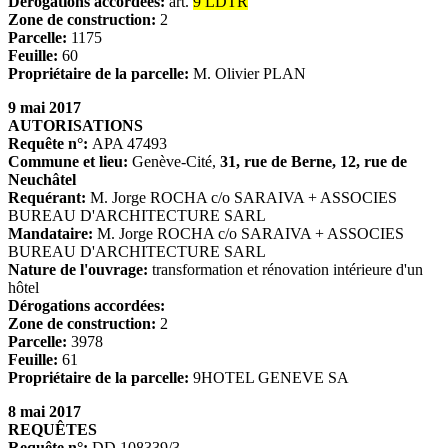
Dérogations accordées:
art.
9 LDTR
Zone de construction:
2
Parcelle:
1175
Feuille:
60
Propriétaire de la parcelle:
M. Olivier PLAN
9 mai 2017
AUTORISATIONS
Requête n°:
APA 47493
Commune et lieu:
Genève-Cité,
31, rue de Berne, 12, rue de
Neuchâtel
Requérant:
M. Jorge ROCHA c/o SARAIVA + ASSOCIES
BUREAU D'ARCHITECTURE SARL
Mandataire:
M. Jorge ROCHA c/o SARAIVA + ASSOCIES
BUREAU D'ARCHITECTURE SARL
Nature de l'ouvrage:
transformation et rénovation intérieure d'un
hôtel
Dérogations accordées:
Zone de construction:
2
Parcelle:
3978
Feuille:
61
Propriétaire de la parcelle:
9HOTEL GENEVE SA
8 mai 2017
REQUÊTES
Requête n°:
DD 108339/3