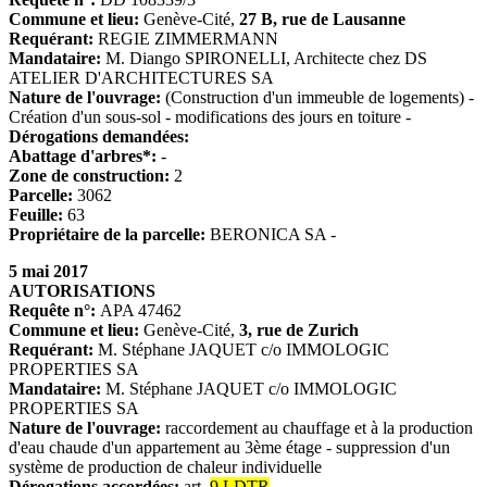
Commune et lieu:
Genève-Cité,
27 B, rue de Lausanne
Requérant:
REGIE ZIMMERMANN
Mandataire:
M. Diango SPIRONELLI, Architecte chez DS
ATELIER D'ARCHITECTURES SA
Nature de l'ouvrage:
(Construction d'un immeuble de logements) -
Création d'un sous-sol - modifications des jours en toiture -
Dérogations demandées:
Abattage d'arbres*:
-
Zone de construction:
2
Parcelle:
3062
Feuille:
63
Propriétaire de la parcelle:
BERONICA SA -
5 mai 2017
AUTORISATIONS
Requête n°:
APA 47462
Commune et lieu:
Genève-Cité,
3, rue de Zurich
Requérant:
M. Stéphane JAQUET c/o IMMOLOGIC
PROPERTIES SA
Mandataire
:
M. Stéphane JAQUET c/o IMMOLOGIC
PROPERTIES SA
Nature de l'ouvrage:
raccordement au chauffage et à la production
d'eau chaude d'un appartement au 3ème étage - suppression d'un
système de production de chaleur individuelle
Dérogations accordées:
art.
9 LDTR