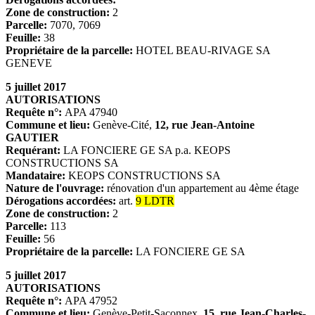
Zone de construction:
2
Parcelle:
7070, 7069
Feuille:
38
Propriétaire de la parcelle:
HOTEL BEAU-RIVAGE SA
GENEVE
5 juillet 2017
AUTORISATIONS
Requête n°:
APA 47940
Commune et lieu:
Genève-Cité,
12, rue Jean-Antoine
GAUTIER
Requérant:
LA FONCIERE GE SA p.a. KEOPS
CONSTRUCTIONS SA
Mandataire:
KEOPS CONSTRUCTIONS SA
Nature de l'ouvrage:
rénovation d'un appartement au 4ème étage
Dérogations accordées:
art.
9 LDTR
Zone de construction:
2
Parcelle:
113
Feuille:
56
Propriétaire de la parcelle:
LA FONCIERE GE SA
5 juillet 2017
AUTORISATIONS
Requête n°:
APA 47952
Commune et lieu:
Genève-Petit-Saconnex,
15, rue Jean-Charles-