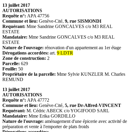
13 juillet 2017
AUTORISATIONS
Requête n°:
APA 47756
Commune et lieu:
Genève-Cité,
9, rue SISMONDI
Requérant:
Mme Sandrine GONCALVES c/o M3 REAL
ESTATE
Mandataire:
Mme Sandrine GONCALVES c/o M3 REAL
ESTATE
Nature de l'ouvrage:
rénovation d'un appartement au 1er étage
Dérogations accordées:
art.
9 LDTR
Zone de construction:
2
Parcelle:
629
Feuille:
50
Propriétaire de la parcelle:
Mme Sylvie KUNZLER M. Charles
REMUND
13 juillet 2017
AUTORISATIONS
Requête n°:
APA 47772
Commune et lieu:
Genève-Cité,
5, rue Dr-Alfred-VINCENT
Requérant:
M. Cédric ABECK c/o YOGIFOOD SARL
Mandataire:
Mme Erika GORDILLO
Nature de l'ouvrage:
aménagement d'une épicerie avec activité de
préparation et vente à l'emporter de plats froids
Dérogations accordées: