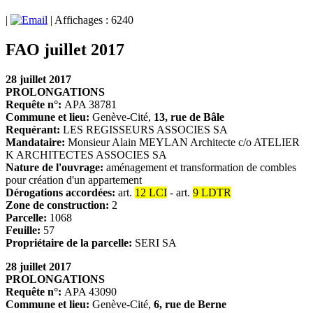
|
| Affichages : 6240
FAO juillet 2017
28 juillet 2017
PROLONGATIONS
Requête n°:
APA 38781
Commune et lieu:
Genève-Cité,
13, rue de Bâle
Requérant:
LES REGISSEURS ASSOCIES SA
Mandataire:
Monsieur Alain MEYLAN Architecte c/o ATELIER
K ARCHITECTES ASSOCIES SA
Nature de l'ouvrage:
aménagement et transformation de combles
pour création d'un appartement
Dérogations accordées:
art.
12 LCI
- art.
9 LDTR
Zone de construction:
2
Parcelle:
1068
Feuille:
57
Propriétaire de la parcelle:
SERI SA
28 juillet 2017
PROLONGATIONS
Requête n°:
APA 43090
Commune et lieu:
Genève-Cité,
6, rue de Berne