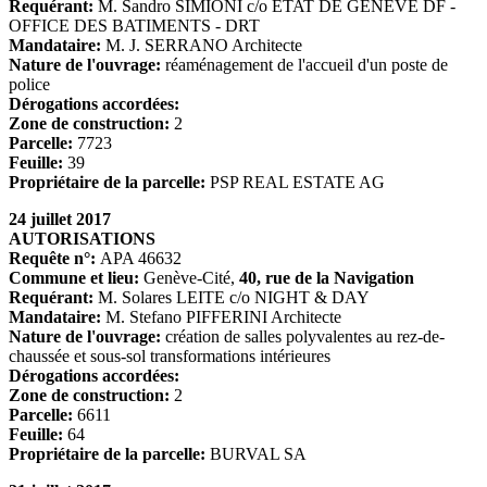
Requérant:
M. Sandro SIMIONI c/o ETAT DE GENEVE DF -
OFFICE DES BATIMENTS - DRT
Mandataire:
M. J. SERRANO Architecte
Nature de l'ouvrage:
réaménagement de l'accueil d'un poste de
police
Dérogations accordées:
Zone de construction:
2
Parcelle:
7723
Feuille:
39
Propriétaire de la parcelle:
PSP REAL ESTATE AG
24 juillet 2017
AUTORISATIONS
Requête n°:
APA 46632
Commune et lieu:
Genève-Cité,
40, rue de la Navigation
Requérant:
M. Solares LEITE c/o NIGHT & DAY
Mandataire:
M. Stefano PIFFERINI Architecte
Nature de l'ouvrage:
création de salles polyvalentes au rez-de-
chaussée et sous-sol transformations intérieures
Dérogations accordées:
Zone de construction:
2
Parcelle:
6611
Feuille:
64
Propriétaire de la parcelle:
BURVAL SA