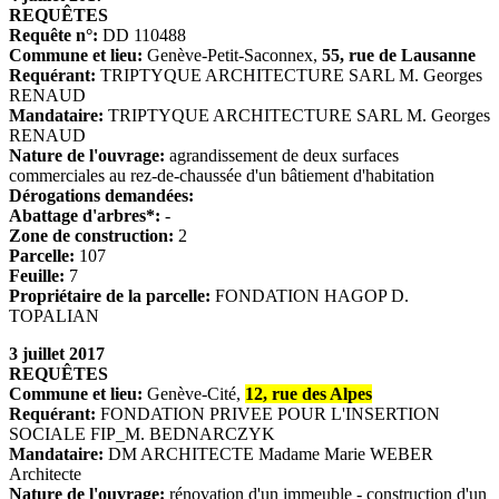
REQUÊTES
Requête n°:
DD 110488
Commune et lieu:
Genève-Petit-Saconnex,
55, rue de Lausanne
Requérant:
TRIPTYQUE ARCHITECTURE SARL M. Georges
RENAUD
Mandataire:
TRIPTYQUE ARCHITECTURE SARL M. Georges
RENAUD
Nature de l'ouvrage:
agrandissement de deux surfaces
commerciales au rez-de-chaussée d'un bâtiement d'habitation
Dérogations demandées:
Abattage d'arbres*:
-
Zone de construction:
2
Parcelle:
107
Feuille:
7
Propriétaire de la parcelle:
FONDATION HAGOP D.
TOPALIAN
3 juillet 2017
REQUÊTES
Commune et lieu:
Genève-Cité,
12, rue des Alpes
Requérant:
FONDATION PRIVEE POUR L'INSERTION
SOCIALE FIP_M. BEDNARCZYK
Mandataire:
DM ARCHITECTE Madame Marie WEBER
Architecte
Nature de l'ouvrage:
rénovation d'un immeuble - construction d'un