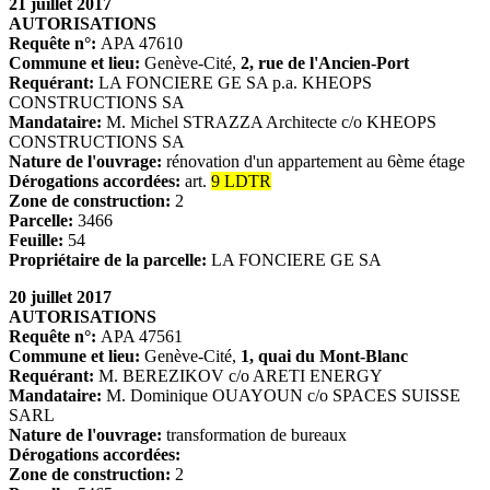
21 juillet 2017
AUTORISATIONS
Requête n°:
APA 47610
Commune et lieu:
Genève-Cité,
2, rue de l'Ancien-Port
Requérant:
LA FONCIERE GE SA p.a. KHEOPS
CONSTRUCTIONS SA
Mandataire:
M. Michel STRAZZA Architecte c/o KHEOPS
CONSTRUCTIONS SA
Nature de l'ouvrage:
rénovation d'un appartement au 6ème étage
Dérogations accordées:
art.
9 LDTR
Zone de construction:
2
Parcelle:
3466
Feuille:
54
Propriétaire de la parcelle:
LA FONCIERE GE SA
20 juillet 2017
AUTORISATIONS
Requête n°:
APA 47561
Commune et lieu:
Genève-Cité,
1, quai du Mont-Blanc
Requérant:
M. BEREZIKOV c/o ARETI ENERGY
Mandataire:
M. Dominique OUAYOUN c/o SPACES SUISSE
SARL
Nature de l'ouvrage:
transformation de bureaux
Dérogations accordées:
Zone de construction:
2