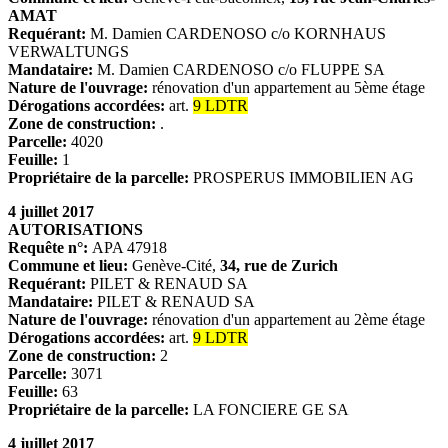
AMAT
Requérant:
M. Damien CARDENOSO c/o KORNHAUS
VERWALTUNGS
Mandataire:
M. Damien CARDENOSO c/o FLUPPE SA
Nature de l'ouvrage:
rénovation d'un appartement au 5ème étage
Dérogations accordées:
art.
9 LDTR
Zone de construction:
.
Parcelle:
4020
Feuille:
1
Propriétaire de la parcelle:
PROSPERUS IMMOBILIEN AG
4 juillet 2017
AUTORISATIONS
Requête n°:
APA 47918
Commune et lieu:
Genève-Cité,
34, rue de Zurich
Requérant:
PILET & RENAUD SA
Mandataire:
PILET & RENAUD SA
Nature de l'ouvrage:
rénovation d'un appartement au 2ème étage
Dérogations accordées:
art.
9 LDTR
Zone de construction:
2
Parcelle:
3071
Feuille:
63
Propriétaire de la parcelle:
LA FONCIERE GE SA
4 juillet 2017