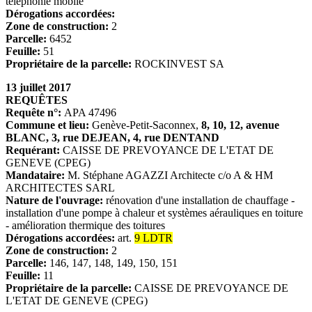
téléphonie mobile
Dérogations accordées:
Zone de construction:
2
Parcelle:
6452
Feuille:
51
Propriétaire de la parcelle:
ROCKINVEST SA
13 juillet 2017
REQUÊTES
Requête n°:
APA 47496
Commune et lieu:
Genève-Petit-Saconnex,
8, 10, 12, avenue
BLANC, 3, rue DEJEAN, 4, rue DENTAND
Requérant:
CAISSE DE PREVOYANCE DE L'ETAT DE
GENEVE (CPEG)
Mandataire:
M. Stéphane AGAZZI Architecte c/o A & HM
ARCHITECTES SARL
Nature de l'ouvrage:
rénovation d'une installation de chauffage -
installation d'une pompe à chaleur et systèmes aérauliques en toiture
- amélioration thermique des toitures
Dérogations accordées:
art.
9 LDTR
Zone de construction:
2
Parcelle:
146, 147, 148, 149, 150, 151
Feuille:
11
Propriétaire de la parcelle:
CAISSE DE PREVOYANCE DE
L'ETAT DE GENEVE (CPEG)