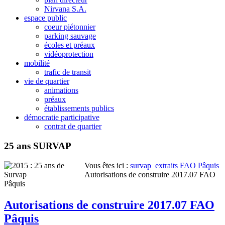
Nirvana S.A.
espace public
coeur piétonnier
parking sauvage
écoles et préaux
vidéoprotection
mobilité
trafic de transit
vie de quartier
animations
préaux
établissements publics
démocratie participative
contrat de quartier
25 ans SURVAP
Vous êtes ici :
survap
extraits FAO Pâquis
Autorisations de construire 2017.07 FAO
Pâquis
Autorisations de construire 2017.07 FAO
Pâquis