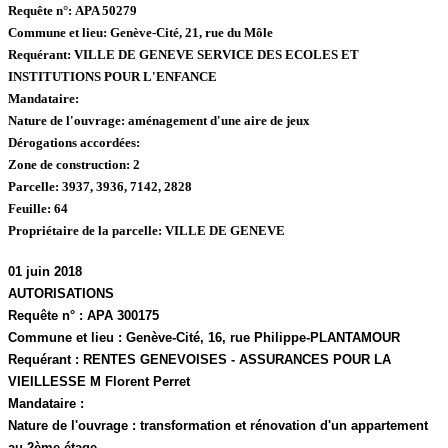
Requête n°:
APA 50279
Commune et lieu:
Genève-Cité,
21, rue du Môle
Requérant:
VILLE DE GENEVE SERVICE DES ECOLES ET
INSTITUTIONS POUR L'ENFANCE
Mandataire:
Nature de l'ouvrage:
aménagement d'une aire de jeux
Dérogations accordées:
Zone de construction:
2
Parcelle:
3937, 3936, 7142, 2828
Feuille:
64
Propriétaire de la parcelle:
VILLE DE GENEVE
01 juin 2018
AUTORISATIONS
Requête n° :
APA 300175
Commune et lieu :
Genève-Cité, 1
6, rue Philippe-PLANTAMOUR
Requérant :
RENTES GENEVOISES - ASSURANCES POUR LA
VIEILLESSE M Florent Perret
Mandataire :
Nature de l'ouvrage :
transformation et rénovation d'un appartement
au 2ème étage