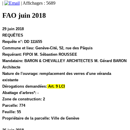
|
| Affichages : 5689
FAO juin 2018
29 juin 2018
REQUÊTES
Requête n°:
DD 111655
Commune et lieu:
Genève-Cité,
52, rue des Pâquis
Requérant:
FIPOI M. Sébastien ROUSSEE
Mandataire:
BARON & CHEVALLEY ARCHITECTES M. Gérard BARON
Architecte
Nature de l'ouvrage:
remplacement des verres d'une véranda
existante
Dérogations demandées:
Art. 9 LCI
Abattage d'arbres*:
-
Zone de construction:
2
Parcelle:
774
Feuille:
55
Propriétaire de la parcelle:
Ville de Genève