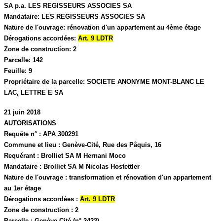
SA p.a. LES REGISSEURS ASSOCIES SA
Mandataire:
LES REGISSEURS ASSOCIES SA
Nature de l'ouvrage:
rénovation d'un appartement au 4ème étage
Dérogations accordées:
Art. 9 LDTR
Zone de construction:
2
Parcelle:
142
Feuille:
9
Propriétaire de la parcelle:
SOCIETE ANONYME MONT-BLANC LE
LAC, LETTRE E SA
21 juin 2018
AUTORISATIONS
Requête n° :
APA 300291
Commune et lieu :
Genève-Cité,
Rue des Pâquis, 16
Requérant :
Brolliet SA M Hernani Moco
Mandataire :
Brolliet SA M Nicolas Hostettler
Nature de l'ouvrage :
transformation et rénovation d'un appartement
au 1er étage
Dérogations accordées :
Art. 9 LDTR
Zone de construction :
2
Parcelle :
Genève-Cité (n° 2422)