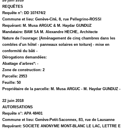
26 juin 2018
REQUÊTES
Requête n°:
DD 107474/2
Commune et lieu:
Genève-Cité,
8, rue Pellegrino-ROSSI
Requérant:
M. Musa ARGUC & M. Haydar GUNDUZ
Mandataire:
BAM SA M. Alexandre HECHE, Architecte
Nature de l'ouvrage:
(Aménagement de cinq chambres dans les
combles d'un hôtel - panneaux solaires en toiture) - mise en
conformité du bâti -
Dérogations demandées:
Abattage d'arbres*:
-
Zone de construction:
2
Parcelle:
2953
Feuille:
50
Propriétaire de la parcelle:
M. Musa ARGUC - M. Haydar GUNDUZ -
22 juin 2018
AUTORISATIONS
Requête n°:
APA 48401
Commune et lieu:
Genève-Petit-Saconnex,
83, rue de Lausanne
Requérant:
SOCIETE ANONYME MONT-BLANC LE LAC, LETTRE E