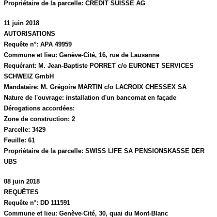
Propriétaire de la parcelle:
CREDIT SUISSE AG
11 juin 2018
AUTORISATIONS
Requête n°:
APA 49959
Commune et lieu:
Genève-Cité,
16, rue de Lausanne
Requérant:
M. Jean-Baptiste PORRET c/o EURONET SERVICES
SCHWEIZ GmbH
Mandataire:
M. Grégoire MARTIN c/o LACROIX CHESSEX SA
Nature de l'ouvrage:
installation d'un bancomat en façade
Dérogations accordées:
Zone de construction:
2
Parcelle:
3429
Feuille:
61
Propriétaire de la parcelle:
SWISS LIFE SA PENSIONSKASSE DER
UBS
08 juin 2018
REQUÊTES
Requête n°:
DD 111591
Commune et lieu:
Genève-Cité,
30, quai du Mont-Blanc