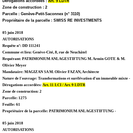
Dérogations accordées :
Art. 9 LDTR
Zone de construction :
2
Parcelle :
Genève-Petit-Saconnex (n° 3110)
Propriétaire de la parcelle :
SWISS RE INVESTMENTS
05 juin 2018
AUTORISATIONS
Requête n°:
DD 111241
Commune et lieu:
Genève-Cité,
8, rue de Neuchâtel
Requérant:
PATRIMONIUM ANLAGESTIFTUNG M. Armin GOTE & M.
Olivier Meyer
Mandataire:
MAGIZAN SA M. Olivier FAZAN, Architecte
Nature de l'ouvrage:
Transformations et surélévation d'un immeuble mixte -
Dérogations accordées:
Art. 11 LCI / Art. 9 LDTR
Zone de construction:
2
Parcelle:
1275
Feuille:
61
Propriétaire de la parcelle:
PATRIMONIUM ANLAGESTIFTUNG -
05 juin 2018
AUTORISATIONS