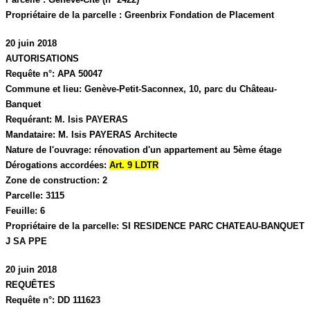
Propriétaire de la parcelle :
Greenbrix Fondation de Placement
20 juin 2018
AUTORISATIONS
Requête n°:
APA 50047
Commune et lieu:
Genève-Petit-Saconnex,
10, parc du Château-
Banquet
Requérant:
M. Isis PAYERAS
Mandataire:
M. Isis PAYERAS Architecte
Nature de l'ouvrage:
rénovation d'un appartement au 5ème étage
Dérogations accordées:
Art. 9 LDTR
Zone de construction:
2
Parcelle:
3115
Feuille:
6
Propriétaire de la parcelle:
SI RESIDENCE PARC CHATEAU-BANQUET
J SA PPE
20 juin 2018
REQUÊTES
Requête n°:
DD 111623