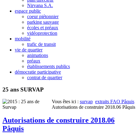
Nirvana S.A.
espace public
coeur piétonnier
parking sauvage
écoles et préaux
vidéoprotection
mobilité
trafic de transit
vie de quartier
animations
préaux
établissements publics
démocratie participative
contrat de quartier
25 ans SURVAP
Vous êtes ici :
survap
extraits FAO Pâquis
Autorisations de construire 2018.06 Pâquis
Autorisations de construire 2018.06
Pâquis