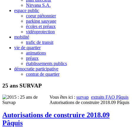
Nirvana S.A.
espace public
coeur piétonnier
parking sauvage
écoles et préaux
vidéoprotection
mobilité
trafic de transit
vie de quartier
animations
préaux
établissements publics
démocratie participative
contrat de quartier
25 ans SURVAP
Vous êtes ici :
survap
extraits FAO Pâquis
Autorisations de construire 2018.09 Pâquis
Autorisations de construire 2018.09
Pâquis