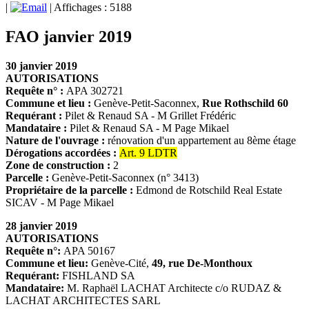
|
| Affichages : 5188
FAO janvier 2019
30 janvier 2019
AUTORISATIONS
Requête n° :
APA 302721
Commune et lieu :
Genève-Petit-Saconnex,
Rue Rothschild 60
Requérant :
Pilet & Renaud SA - M Grillet Frédéric
Mandataire :
Pilet & Renaud SA - M Page Mikael
Nature de l'ouvrage :
rénovation d'un appartement au 8ème étage
Dérogations accordées :
Art. 9 LDTR
Zone de construction :
2
Parcelle :
Genève-Petit-Saconnex (n° 3413)
Propriétaire de la parcelle :
Edmond de Rotschild Real Estate
SICAV - M Page Mikael
28 janvier 2019
AUTORISATIONS
Requête n°:
APA 50167
Commune et lieu:
Genève-Cité,
49, rue De-Monthoux
Requérant:
FISHLAND SA
Mandataire:
M. Raphaël LACHAT Architecte c/o RUDAZ &
LACHAT ARCHITECTES SARL