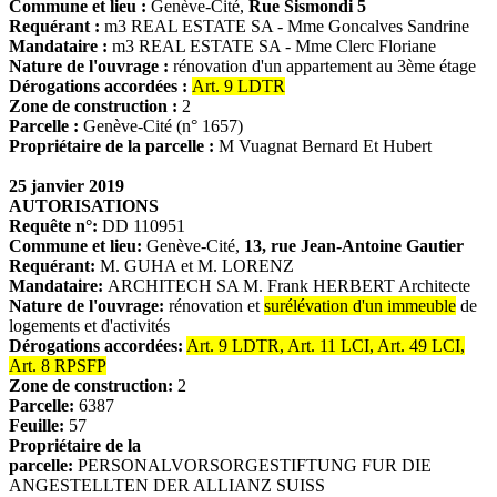
Commune et lieu :
Genève-Cité,
Rue Sismondi 5
Requérant :
m3 REAL ESTATE SA - Mme Goncalves Sandrine
Mandataire :
m3 REAL ESTATE SA - Mme Clerc Floriane
Nature de l'ouvrage :
rénovation d'un appartement au 3ème étage
Dérogations accordées :
Art. 9 LDTR
Zone de construction :
2
Parcelle :
Genève-Cité (n° 1657)
Propriétaire de la parcelle :
M Vuagnat Bernard Et Hubert
25 janvier 2019
AUTORISATIONS
Requête n°:
DD 110951
Commune et lieu:
Genève-Cité,
13, rue Jean-Antoine Gautier
Requérant:
M. GUHA et M. LORENZ
Mandataire:
ARCHITECH SA M. Frank HERBERT Architecte
Nature de l'ouvrage:
rénovation et
surélévation d'un immeuble
de
logements et d'activités
Dérogations accordées:
Art. 9 LDTR, Art. 11 LCI, Art. 49 LCI,
Art. 8 RPSFP
Zone de construction:
2
Parcelle:
6387
Feuille:
57
Propriétaire de la
parcelle:
PERSONALVORSORGESTIFTUNG FUR DIE
ANGESTELLTEN DER ALLIANZ SUISS