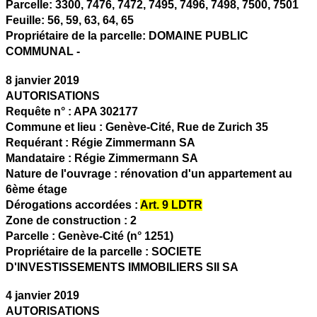
Parcelle:
3300, 7476, 7472, 7495, 7496, 7498, 7500, 7501
Feuille:
56, 59, 63, 64, 65
Propriétaire de la parcelle:
DOMAINE PUBLIC
COMMUNAL -
8 janvier 2019
AUTORISATIONS
Requête n° :
APA 302177
Commune et lieu :
Genève-Cité,
Rue de Zurich 35
Requérant :
Régie Zimmermann SA
Mandataire :
Régie Zimmermann SA
Nature de l'ouvrage :
rénovation d'un appartement au
6ème étage
Dérogations accordées :
Art. 9 LDTR
Zone de construction :
2
Parcelle :
Genève-Cité (n° 1251)
Propriétaire de la parcelle :
SOCIETE
D'INVESTISSEMENTS IMMOBILIERS SII SA
4 janvier 2019
AUTORISATIONS