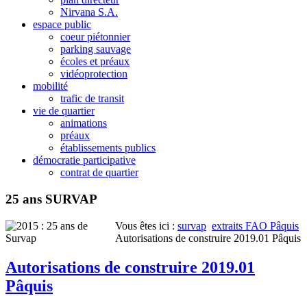
Nirvana S.A.
espace public
coeur piétonnier
parking sauvage
écoles et préaux
vidéoprotection
mobilité
trafic de transit
vie de quartier
animations
préaux
établissements publics
démocratie participative
contrat de quartier
25 ans SURVAP
Vous êtes ici :
survap
extraits FAO Pâquis
Autorisations de construire 2019.01 Pâquis
Autorisations de construire 2019.01
Pâquis