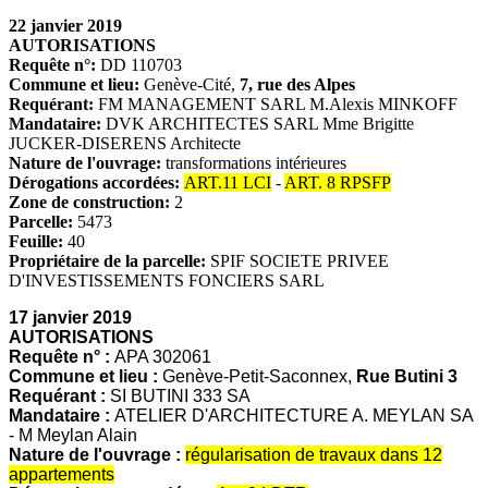
22 janvier 2019
AUTORISATIONS
Requête n°:
DD 110703
Commune et lieu:
Genève-Cité,
7, rue des Alpes
Requérant:
FM MANAGEMENT SARL M.Alexis MINKOFF
Mandataire:
DVK ARCHITECTES SARL Mme Brigitte
JUCKER-DISERENS Architecte
Nature de l'ouvrage:
transformations intérieures
Dérogations accordées:
ART.11 LCI
-
ART. 8 RPSFP
Zone de construction:
2
Parcelle:
5473
Feuille:
40
Propriétaire de la parcelle:
SPIF SOCIETE PRIVEE
D'INVESTISSEMENTS FONCIERS SARL
17 janvier 2019
AUTORISATIONS
Requête n° :
APA 302061
Commune et lieu :
Genève-Petit-Saconnex,
Rue Butini 3
Requérant :
SI BUTINI 333 SA
Mandataire :
ATELIER D'ARCHITECTURE A. MEYLAN SA
- M Meylan Alain
Nature de l'ouvrage :
régularisation de travaux dans 12
appartements