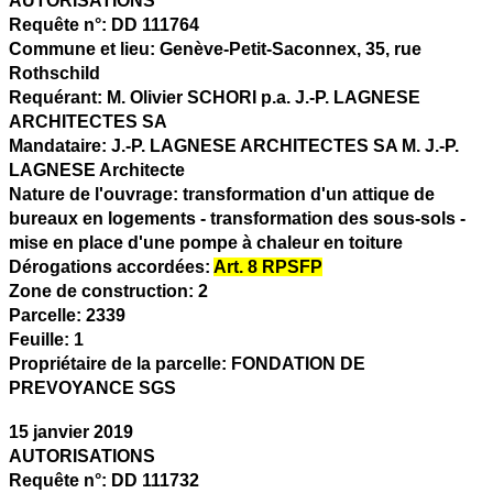
AUTORISATIONS
Requête n°:
DD 111764
Commune et lieu:
Genève-Petit-Saconnex,
35, rue
Rothschild
Requérant:
M. Olivier SCHORI p.a. J.-P. LAGNESE
ARCHITECTES SA
Mandataire:
J.-P. LAGNESE ARCHITECTES SA M. J.-P.
LAGNESE Architecte
Nature de l'ouvrage:
transformation d'un attique de
bureaux en logements - transformation des sous-sols -
mise en place d'une pompe à chaleur en toiture
Dérogations accordées:
Art. 8 RPSFP
Zone de construction:
2
Parcelle:
2339
Feuille:
1
Propriétaire de la parcelle:
FONDATION DE
PREVOYANCE SGS
15 janvier 2019
AUTORISATIONS
Requête n°:
DD 111732