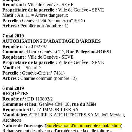
Requérant :
Ville de Genève - SEVE
Propriétaire de la parcelle :
Ville de Genève - SEVE
Motif :
Art. 11 = Arbres dangereux
Parcelle :
Genève-Petit-Saconnex (n° 3015)
Arbres :
Peuplier noir (nombre : 1)
7 mai 2019
AUTORISATIONS D’ABATTAGE D’ARBRES
Requête n° :
20192797
Commune et lieu :
Genève-Cité,
Rue Pellegrino-ROSSI
Requérant :
Ville de Genève - SEVE
Propriétaire de la parcelle :
Ville de Genève - SEVE
Motif :
H = Sécurité
Parcelle :
Genève-Cité (n° 7431)
Arbres :
Charme commun (nombre : 2)
6 mai 2019
REQUÊTES
Requête n°:
DD 110893/2
Commune et lieu:
Genève-Cité,
18, rue du Môle
Requérant:
STUTZ IMMOBILIER SA
Mandataire:
ATELIER K ARCHITECTES SA M. Joël Meylan,
Architecte
Nature de l'ouvrage:
(
Surélévation d'un immeuble d'habitation
) -
Rehaussement des niveaux d'acrotère et de la dalle toiture -