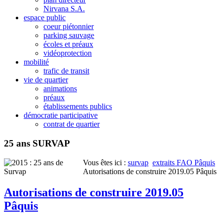
Nirvana S.A.
espace public
coeur piétonnier
parking sauvage
écoles et préaux
vidéoprotection
mobilité
trafic de transit
vie de quartier
animations
préaux
établissements publics
démocratie participative
contrat de quartier
25 ans SURVAP
Vous êtes ici :
survap
extraits FAO Pâquis
Autorisations de construire 2019.05 Pâquis
Autorisations de construire 2019.05
Pâquis