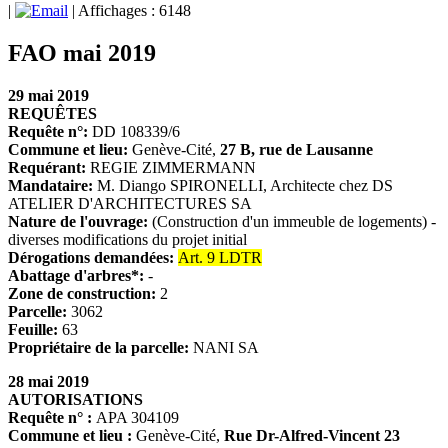
|
| Affichages : 6148
FAO mai 2019
29 mai 2019
REQUÊTES
Requête n°:
DD 108339/6
Commune et lieu:
Genève-Cité,
27 B, rue de Lausanne
Requérant:
REGIE ZIMMERMANN
Mandataire:
M. Diango SPIRONELLI, Architecte chez DS
ATELIER D'ARCHITECTURES SA
Nature de l'ouvrage:
(Construction d'un immeuble de logements) -
diverses modifications du projet initial
Dérogations demandées:
Art. 9 LDTR
Abattage d'arbres*:
-
Zone de construction:
2
Parcelle:
3062
Feuille:
63
Propriétaire de la parcelle:
NANI SA
28 mai 2019
AUTORISATIONS
Requête n° :
APA 304109
Commune et lieu :
Genève-Cité,
Rue Dr-Alfred-Vincent 23