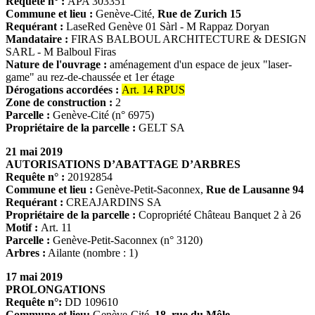
Requête n° :
APA 303351
Commune et lieu :
Genève-Cité,
Rue de Zurich 15
Requérant :
LaseRed Genève 01 Sàrl - M Rappaz Doryan
Mandataire :
FIRAS BALBOUL ARCHITECTURE & DESIGN
SARL - M Balboul Firas
Nature de l'ouvrage :
aménagement d'un espace de jeux "laser-
game" au rez-de-chaussée et 1er étage
Dérogations accordées :
Art. 14 RPUS
Zone de construction :
2
Parcelle :
Genève-Cité (n° 6975)
Propriétaire de la parcelle :
GELT SA
21 mai 2019
AUTORISATIONS D’ABATTAGE D’ARBRES
Requête n° :
20192854
Commune et lieu :
Genève-Petit-Saconnex,
Rue de Lausanne 94
Requérant :
CREAJARDINS SA
Propriétaire de la parcelle :
Copropriété Château Banquet 2 à 26
Motif :
Art. 11
Parcelle :
Genève-Petit-Saconnex (n° 3120)
Arbres :
Ailante (nombre : 1)
17 mai 2019
PROLONGATIONS
Requête n°:
DD 109610
Commune et lieu:
Genève-Cité,
18, rue du Môle