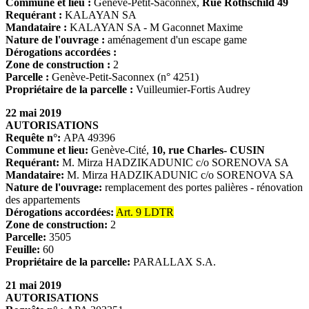
Commune et lieu :
Genève-Petit-Saconnex,
Rue Rothschild 49
Requérant :
KALAYAN SA
Mandataire :
KALAYAN SA - M Gaconnet Maxime
Nature de l'ouvrage :
aménagement d'un escape game
Dérogations accordées :
Zone de construction :
2
Parcelle :
Genève-Petit-Saconnex (n° 4251)
Propriétaire de la parcelle :
Vuilleumier-Fortis Audrey
22 mai 2019
AUTORISATIONS
Requête n°:
APA 49396
Commune et lieu:
Genève-Cité,
10, rue Charles- CUSIN
Requérant:
M. Mirza HADZIKADUNIC c/o SORENOVA SA
Mandataire:
M. Mirza HADZIKADUNIC c/o SORENOVA SA
Nature de l'ouvrage:
remplacement des portes palières - rénovation
des appartements
Dérogations accordées:
Art. 9 LDTR
Zone de construction:
2
Parcelle:
3505
Feuille:
60
Propriétaire de la parcelle:
PARALLAX S.A.
21 mai 2019
AUTORISATIONS