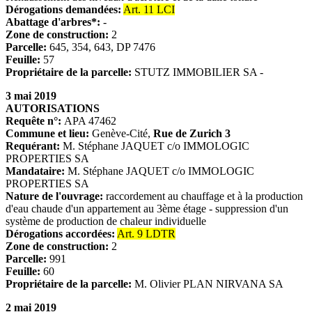
Dérogations demandées:
Art. 11 LCI
Abattage d'arbres*:
-
Zone de construction:
2
Parcelle:
645, 354, 643, DP 7476
Feuille:
57
Propriétaire de la parcelle:
STUTZ IMMOBILIER SA -
3 mai 2019
AUTORISATIONS
Requête n°:
APA 47462
Commune et lieu:
Genève-Cité,
Rue de Zurich 3
Requérant
:
M. Stéphane JAQUET c/o IMMOLOGIC
PROPERTIES SA
Mandataire:
M. Stéphane JAQUET c/o IMMOLOGIC
PROPERTIES SA
Nature de l'ouvrage:
raccordement au chauffage et à la production
d'eau chaude d'un appartement au 3ème étage - suppression d'un
système de production de chaleur individuelle
Dérogations accordées:
Art. 9 LDTR
Zone de construction:
2
Parcelle:
991
Feuille:
60
Propriétaire de la parcelle:
M. Olivier PLAN NIRVANA SA
2 mai 2019