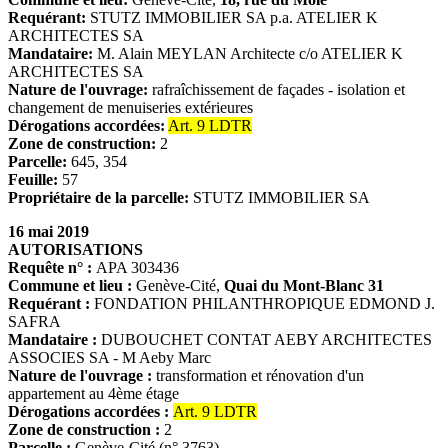
Requérant:
STUTZ IMMOBILIER SA p.a. ATELIER K
ARCHITECTES SA
Mandataire:
M. Alain MEYLAN Architecte c/o ATELIER K
ARCHITECTES SA
Nature de l'ouvrage:
rafraîchissement de façades - isolation et
changement de menuiseries extérieures
Dérogations accordées:
Art. 9 LDTR
Zone de construction:
2
Parcelle:
645, 354
Feuille:
57
Propriétaire de la parcelle:
STUTZ IMMOBILIER SA
16 mai 2019
AUTORISATIONS
Requête n° :
APA 303436
Commune et lieu :
Genève-Cité,
Quai du Mont-Blanc 31
Requérant :
FONDATION PHILANTHROPIQUE EDMOND J.
SAFRA
Mandataire :
DUBOUCHET CONTAT AEBY ARCHITECTES
ASSOCIES SA - M Aeby Marc
Nature de l'ouvrage :
transformation et rénovation d'un
appartement au 4ème étage
Dérogations accordées :
Art. 9 LDTR
Zone de construction :
2
Parcelle :
Genève-Cité (n° 3763)