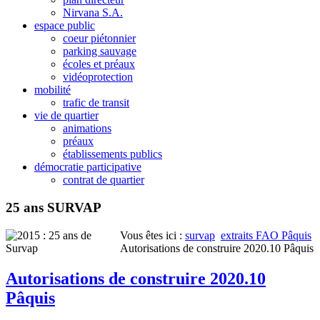
Nirvana S.A.
espace public
coeur piétonnier
parking sauvage
écoles et préaux
vidéoprotection
mobilité
trafic de transit
vie de quartier
animations
préaux
établissements publics
démocratie participative
contrat de quartier
25 ans SURVAP
Vous êtes ici :
survap
extraits FAO Pâquis
Autorisations de construire 2020.10 Pâquis
Autorisations de construire 2020.10
Pâquis