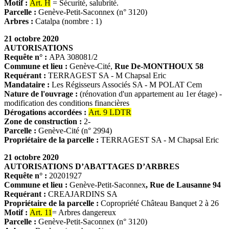
Motif
:
Art. H
= Sécurité, salubrité.
Parcelle :
Genève-Petit-Saconnex (n° 3120)
Arbres :
Catalpa (nombre : 1)
21 octobre 2020
AUTORISATIONS
Requête n° :
APA 308081/2
Commune et lieu :
Genève-Cité,
Rue De-MONTHOUX 58
Requérant :
TERRAGEST SA - M Chapsal Eric
Mandataire :
Les Régisseurs Associés SA - M POLAT Cem
Nature de l'ouvrage :
(rénovation d'un appartement au 1er étage) -
modification des conditions financières
Dérogations accordées :
Art. 9 LDTR
Zone de construction :
2-
Parcelle :
Genève-Cité (n° 2994)
Propriétaire de la parcelle :
TERRAGEST SA - M Chapsal Eric
21 octobre 2020
AUTORISATIONS D’ABATTAGES D’ARBRES
Requête n° :
20201927
Commune et lieu :
Genève-Petit-Saconnex
, Rue de Lausanne 94
Requérant :
CREAJARDINS SA
Propriétaire de la parcelle :
Copropriété Château Banquet 2 à 26
Motif :
Art. 11
= Arbres dangereux
Parcelle :
Genève-Petit-Saconnex (n° 3120)