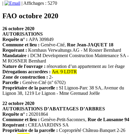
|
| Affichages : 5270
FAO octobre 2020
26 octobre 2020
AUTORISATIONS
Requête n° :
APA 309849
Commune et lieu :
Genève-Cité,
Rue Jean-JAQUET 18
Requérant :
Kornhaus Verwaltungs AG - M Rosner Bernhard
Mandataire :
DCM Development Construction Maintenance SA -
M ROSNER Bernhard
Nature de l'ouvrage :
rénovation d’un appartement au 1er étage
Dérogations accordées :
Art. 9 LDTR
Zone de construction :
2-
Parcelle :
Genève-Cité (n° 6702)
Propriétaire de la parcelle :
SI Lignon-Parc 38 SA, Avenue du
Lignon 38, 1219 Le Lignon - Mme Gremaud Joëlle
22 octobre 2020
AUTORISATIONS D’ABATTAGES D’ARBRES
Requête n° :
20201864
Commune et lieu :
Genève-Petit-Saconnex,
Rue de Lausanne 94
Requérant :
CREAJARDINS SA
Propriétaire de la parcelle :
Copropriété Château-Banquet 2-26