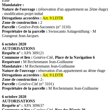
Elise
Mandataire :
Nature de l'ouvrage :
(rénovation d'un appartement au 2ème étage)
- modification projet initial
Dérogations accordées :
Art. 9 LDTR
Zone de construction :
2
Parcelle :
Genève-Petit-Saconnex (n° 3110)
Propriétaire de la parcelle :
Swisscanto Anlagestiftung - M
Grangerat Jean-Jacques
6 octobre 2020
AUTORISATIONS
Requête n° :
APA 309121
Commune et lieu :
Genève-Cité,
Place de la Navigation 6
Requérant :
M Rechenmann Jean-Guillaume
Mandataire :
M Rechenmann Jean-Guillaume
Nature de l'ouvrage :
rénovation d'un appartement au 4ème étage
Dérogations accordées :
Art. 9 LDTR
Zone de construction :
2-
Parcelle :
Genève-Cité (n° 3101)
Propriétaire de la parcelle :
M Rechenmann Jean-Guillaume
6 octobre 2020
AUTORISATIONS
Requête n° :
APA 309637
Commune et lieu :
Genève-Cité,
Rue des Pâquis 36