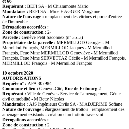
et 66
Requérant :
BEFI SA - M Chiaramonte Mario
Mandataire :
BEFI SA - Mme HAGGER Morganne
Nature de l'ouvrage :
remplacement des vitrines et porte d'entrée
de l'immeuble
Dérogations accordées :
Zone de construction :
2-
Parcelle :
Genève-Petit-Saconnex (n° 3513)
Propriétaire de la parcelle :
MERMILLOD Georges - M
Mermillod François, MERMILLOD Jacques - M Mermillod
François, Feue Mme MERMILLOD Geneviève - M Mermillod
François, Feue Mme SERVETTAZ Cécile - M Mermillod François,
MERMILLOD François - M Mermillod François
19 octobre 2020
AUTORISATIONS
Requête n° :
APA 307984
Commune et lieu :
Genève-Cité,
Rue de Fribourg 2
Requérant :
Ville de Genève - Service de l'aménagement, Génie
civil et mobilité - M Betty Nicolas
Mandataire :
AJS Ingénieurs Civils SA - M ADJERIME Sofiane
Nature de l'ouvrage :
élargissement de trottoir - remplacement des
aménagement existants - création d'un trottoir traversant
Dérogations accordées :
Zone de construction :
2