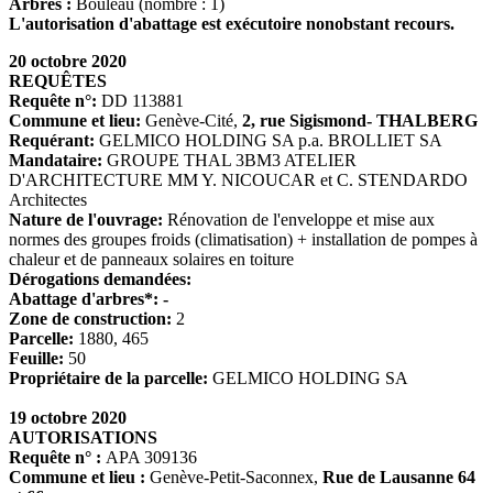
Arbres :
Bouleau (nombre : 1)
L'autorisation d'abattage est exécutoire nonobstant recours.
20 octobre 2020
REQUÊTES
Requête n°:
DD 113881
Commune et lieu:
Genève-Cité,
2, rue Sigismond- THALBERG
Requérant:
GELMICO HOLDING SA p.a. BROLLIET SA
Mandataire:
GROUPE THAL 3BM3 ATELIER
D'ARCHITECTURE MM Y. NICOUCAR et C. STENDARDO
Architectes
Nature de l'ouvrage:
Rénovation de l'enveloppe et mise aux
normes des groupes froids (climatisation) + installation de pompes à
chaleur et de panneaux solaires en toiture
Dérogations demandées:
Abattage d'arbres*: -
Zone de construction:
2
Parcelle:
1880, 465
Feuille:
50
Propriétaire de la parcelle:
GELMICO HOLDING SA
19 octobre 2020
AUTORISATIONS
Requête n° :
APA 309136
Commune et lieu :
Genève-Petit-Saconnex,
Rue de Lausanne 64