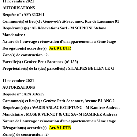
11 novembre 2021
AUTORISATIONS
Requête n° :
APA 313261
Commune(s) et lieu(x) :
Genève-Petit-Saconnex,
Rue de Lausanne 91
Requérant(e)(s) :
AL Rénovations Sàrl - M SCIPIONI Stefano
Mandataire :
Nature de l'ouvrage :
rénovation d'un appartement au 3ème étage
Dérogation(s) accordée(s) :
Art. 9 LDTR
Zone(s) de construction :
2-
Parcelle(s) :
Genève-Petit-Saconnex (n° 155)
Propriétaire(s) de la (des) parcelle(s) :
S.I. ALPES BELLEVUE G
11 novembre 2021
AUTORISATIONS
Requête n° :
APA 316559
Commune(s) et lieu(x) :
Genève-Petit-Saconnex,
Avenue BLANC 2
Requérant(e)(s) :
AVADIS ANLAGESTIFTUNG - M Ramirez Andreas
Mandataire :
MOSER VERNET & CIE SA - M RAMIREZ Andreas
Nature de l'ouvrage :
rénovation d'un appartement au 5ème étage
Dérogation(s) accordée(s) :
Art. 9 LDTR
Zone(s) de construction :
2-