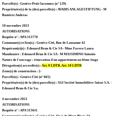
Parcelle(s) :
Genève-Petit-Saconnex (n° 129)
Propriétaire(s) de la (des) parcelle(s) :
AVADIS ANLAGESTIFTUNG - M
Ramirez Andreas
10 novembre 2021
AUTORISATIONS
Requête n° :
APA 315770
Commune(s) et lieu(x) :
Genève-Cité,
Rue de Lausanne 42
Requérant(e)(s) :
Edouard Brun & Cie SA - Mme Favero Laura
Mandataire :
Edouard Brun & Cie SA - M MASSIMINO Antonio
Nature de l'ouvrage :
rénovation d'un appartement au 6ème étage
Dérogation(s) accordée(s) :
Art. 9 LDTR
,
Art. 10 LDTR
Zone(s) de construction :
2-
Parcelle(s) :
Genève-Cité (n° 665)
Propriétaire(s) de la (des) parcelle(s) :
SGI Société Immobilière Suisse S.A. -
Edouard Brun & Cie S.a.
4 novembre 2021
AUTORISATIONS
Requête n° :
APA 315611
Commune(s) et lieu(x) :
Genève-Cité,
Quai du Mont-Blanc 23