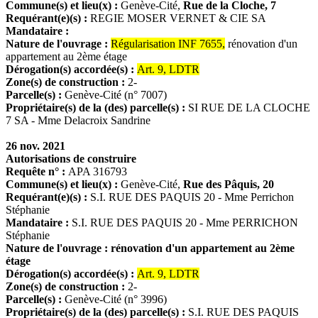
Commune(s) et lieu(x) :
Genève-Cité,
Rue de la Cloche, 7
Requérant(e)(s) :
REGIE MOSER VERNET & CIE SA
Mandataire :
Nature de l'ouvrage :
Régularisation INF 7655,
rénovation d'un
appartement au 2ème étage
Dérogation(s) accordée(s) :
Art. 9, LDTR
Zone(s) de construction :
2-
Parcelle(s) :
Genève-Cité (n° 7007)
Propriétaire(s) de la (des) parcelle(s) :
SI RUE DE LA CLOCHE
7 SA - Mme Delacroix Sandrine
26 nov. 2021
Autorisations de construire
Requête n° :
APA 316793
Commune(s) et lieu(x) :
Genève-Cité,
Rue des Pâquis, 20
Requérant(e)(s) :
S.I. RUE DES PAQUIS 20 - Mme Perrichon
Stéphanie
Mandataire :
S.I. RUE DES PAQUIS 20 - Mme PERRICHON
Stéphanie
Nature de l'ouvrage : rénovation d'un appartement au 2ème
étage
Dérogation(s) accordée(s) :
Art. 9, LDTR
Zone(s) de construction :
2-
Parcelle(s) :
Genève-Cité (n° 3996)
Propriétaire(s) de la (des) parcelle(s) :
S.I. RUE DES PAQUIS