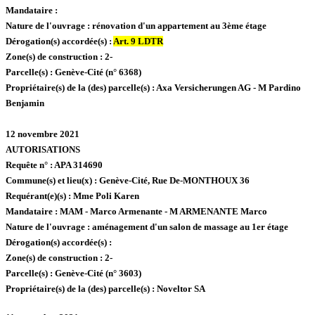
Mandataire :
Nature de l'ouvrage :
rénovation d'un appartement au 3ème étage
Dérogation(s) accordée(s) :
Art. 9 LDTR
Zone(s) de construction :
2-
Parcelle(s) :
Genève-Cité (n° 6368)
Propriétaire(s) de la (des) parcelle(s) :
Axa Versicherungen AG - M Pardino
Benjamin
12 novembre 2021
AUTORISATIONS
Requête n° :
APA 314690
Commune(s) et lieu(x) :
Genève-Cité,
Rue De-MONTHOUX 36
Requérant(e)(s) :
Mme Poli Karen
Mandataire :
MAM - Marco Armenante - M ARMENANTE Marco
Nature de l'ouvrage :
aménagement d'un salon de massage au 1er étage
Dérogation(s) accordée(s) :
Zone(s) de construction :
2-
Parcelle(s) :
Genève-Cité (n° 3603)
Propriétaire(s) de la (des) parcelle(s) :
Noveltor SA