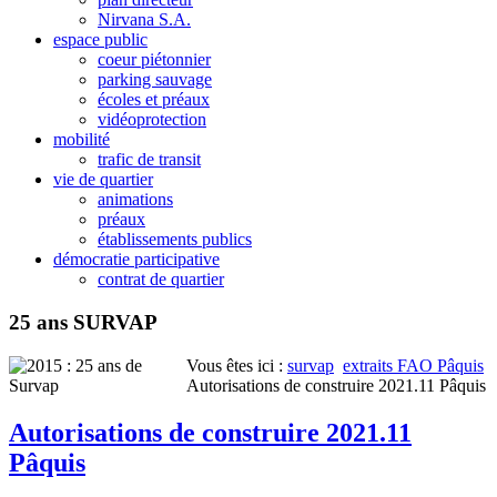
Nirvana S.A.
espace public
coeur piétonnier
parking sauvage
écoles et préaux
vidéoprotection
mobilité
trafic de transit
vie de quartier
animations
préaux
établissements publics
démocratie participative
contrat de quartier
25 ans SURVAP
Vous êtes ici :
survap
extraits FAO Pâquis
Autorisations de construire 2021.11 Pâquis
Autorisations de construire 2021.11
Pâquis