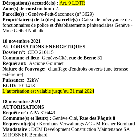
Dérogation(s) accordée(s) :
Art. 9 LDTR
Zone(s) de construction :
2-
Parcelle(s) :
Genève-Petit-Saconnex (n° 3629)
Propriétaire(s) de la (des) parcelle(s) :
Caisse de prévoyance des
fonctionnaires de police et d'établissements pénitenciaires Genève -
Mme Geibel Nathalie
18 novembre 2021
AUTORISATIONS ENERGETIQUES
Dossier n°:
CEO 210115
Commune et lieu:
Genève-Cité,
rue de Berne 31
Requérant:
Ascione Gourmet
Nature de l'ouvrage:
chauffage d'endroits ouverts (une terrasse
extérieure)
Puissance:
32kW
EGID:
1011418
L’autorisation est valable jusqu’au 31 mai 2024
18 novembre 2021
AUTORISATIONS
Requête n° :
APA 316449
Commune(s) et lieu(x) :
Genève-Cité,
Rue des Pâquis 8
Requérant(e)(s) :
Kornhaus Verwaltungs AG - M Rosner Bernhard
Mandataire :
DCM Development Construction Maintenance SA -
M ROSNER Bernhard