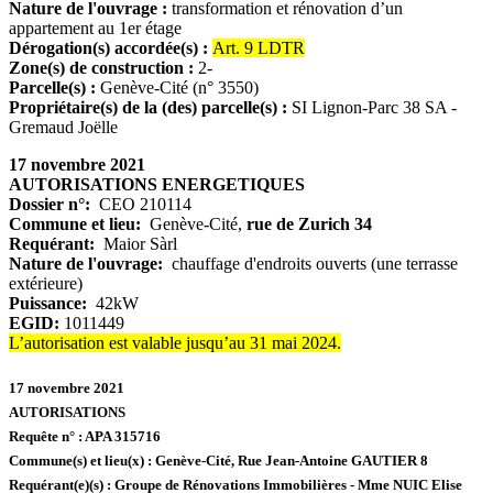
Nature de l'ouvrage :
transformation et rénovation d’un
appartement au 1er étage
Dérogation(s) accordée(s) :
Art. 9 LDTR
Zone(s) de construction :
2-
Parcelle(s) :
Genève-Cité (n° 3550)
Propriétaire(s) de la (des) parcelle(s) :
SI Lignon-Parc 38 SA -
Gremaud Joëlle
17 novembre 2021
AUTORISATIONS ENERGETIQUES
Dossier n°:
CEO 210114
Commune et lieu:
Genève-Cité,
rue de Zurich 34
Requérant:
Maior Sàrl
Nature de l'ouvrage:
chauffage d'endroits ouverts (une terrasse
extérieure)
Puissance:
42kW
EGID:
1011449
L’autorisation est valable jusqu’au 31 mai 2024.
17 novembre 2021
AUTORISATIONS
Requête n° :
APA 315716
Commune(s) et lieu(x) :
Genève-Cité,
Rue Jean-Antoine GAUTIER 8
Requérant(e)(s) :
Groupe de Rénovations Immobilières - Mme NUIC Elise