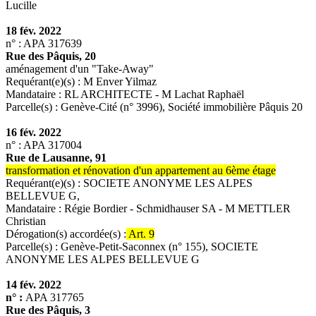
Lucille
18 fév. 2022
n° : APA 317639
Rue des Pâquis, 20
aménagement d'un "Take-Away"
Requérant(e)(s) : M Enver Yilmaz
Mandataire : RL ARCHITECTE - M Lachat Raphaël
Parcelle(s) : Genève-Cité (n° 3996), Société immobilière Pâquis 20
16 fév. 2022
n° : APA 317004
Rue de Lausanne, 91
transformation et rénovation d'un appartement au 6ème étage
Requérant(e)(s) : SOCIETE ANONYME LES ALPES
BELLEVUE G,
Mandataire : Régie Bordier - Schmidhauser SA - M METTLER
Christian
Dérogation(s) accordée(s) :
Art. 9
Parcelle(s) : Genève-Petit-Saconnex (n° 155), SOCIETE
ANONYME LES ALPES BELLEVUE G
14 fév. 2022
n° :
APA 317765
Rue des Pâquis, 3