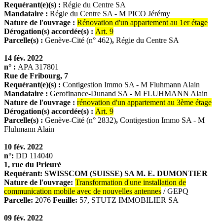
Requérant(e)(s) :
Régie du Centre SA
Mandataire :
Régie du Centre SA - M PICO Jérémy
Nature de l'ouvrage :
Rénovation d'un appartement au 1er étage
Dérogation(s) accordée(s) :
Art. 9
Parcelle(s) :
Genève-Cité (n° 462)
,
Régie du Centre SA
14 fév. 2022
n° :
APA 317801
Rue de Fribourg, 7
Requérant(e)(s) :
Contigestion Immo SA - M Fluhmann Alain
Mandataire :
Gerofinance-Dunand SA - M FLUHMANN Alain
Nature de l'ouvrage :
rénovation d'un appartement au 3ème étage
Dérogation(s) accordée(s) :
Art. 9
Parcelle(s) :
Genève-Cité (n° 2832)
,
Contigestion Immo SA - M
Fluhmann Alain
10 fév. 2022
n°:
DD 114040
1, rue du Prieuré
Requérant: SWISSCOM (SUISSE) SA M. E. DUMONTIER
Nature de l'ouvrage:
Transformation d'une installation de
communication mobile avec de nouvelles antennes
/ GEPQ
Parcelle:
2076
Feuille:
57, STUTZ IMMOBILIER SA
09 fév. 2022