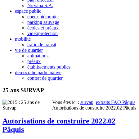
Nirvana S.A.
espace public
coeur piétonnier
parking sauvage
écoles et préaux
vidéoprotection
mobilité
trafic de transit
vie de quartier
animations
préaux
établissements publics
démocratie participative
contrat de quartier
25 ans SURVAP
Vous êtes ici :
survap
extraits FAO Pâquis
Autorisations de construire 2022.02 Pâquis
Autorisations de construire 2022.02
Pâquis