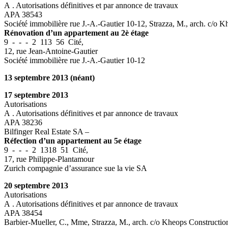
A . Autorisations définitives et par annonce de travaux
APA 38543
Société immobilière rue J.-A.-Gautier 10-12, Strazza, M., arch. c/o 
Rénovation d’un appartement au 2è étage
9 - - - 2 113 56 Cité,
12, rue Jean-Antoine-Gautier
Société immobilière rue J.-A.-Gautier 10-12
13 septembre 2013 (néant)
17 septembre 2013
Autorisations
A . Autorisations définitives et par annonce de travaux
APA 38236
Bilfinger Real Estate SA –
Réfection d’un appartement au 5e étage
9 - - - 2 1318 51 Cité,
17, rue Philippe-Plantamour
Zurich compagnie d’assurance sue la vie SA
20 septembre 2013
Autorisations
A . Autorisations définitives et par annonce de travaux
APA 38454
Barbier-Mueller, C., Mme, Strazza, M., arch. c/o Kheops Constructi