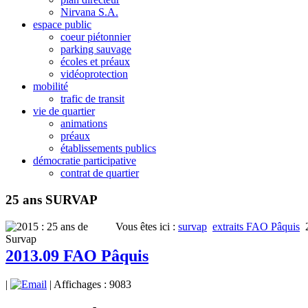
Nirvana S.A.
espace public
coeur piétonnier
parking sauvage
écoles et préaux
vidéoprotection
mobilité
trafic de transit
vie de quartier
animations
préaux
établissements publics
démocratie participative
contrat de quartier
25 ans SURVAP
Vous êtes ici :
survap
extraits FAO Pâquis
2013.09 FAO Pâquis
|
| Affichages : 9083